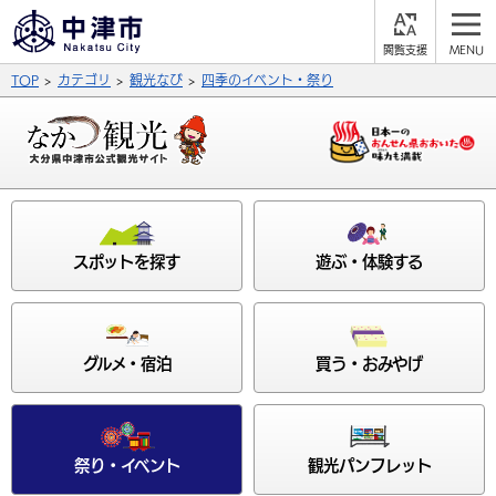
閲
M
覧
E
サイト内検索
文字の大きさ
TOP
カテゴリ
観光なび
四季のイベント・祭り
支
N
援
U
拡大
標準
縮小
背景色
公式SNS
黒
青
白
Facebook
X (Twitter)
YouTube
スポットを探す
遊ぶ・体験する
やさしい日本語
総合メニュー
ふりがなをつける
くらしの情報
グルメ・宿泊
買う・おみやげ
届出・登録・証明
保険・年金
事業者の方へ
よみあげる
福祉・介護
健康・予防
入札・契約
産業・雇用
子育て・教育
言語を選択
祭り・イベント
観光パンフレット
税金
住宅・インフラ
農林水産業
税金
施設情報
子どもを預ける
観光・移住
英語（English）
中国語（簡体字）