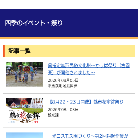
環境・衛生
生涯学習・スポーツ・人権
都市整備
手当・助成
健康・医療
観光なび
スポットを探す
市政情報
中国語（繁体字）
韓国語（한국어）
選挙
外国人の方向け情報
相談・支援・情報
計画・施策
遊ぶ・体験する
グルメ・食べる
四季のイベント・祭り
中津市について
市役所の紹介
組織案内
買う・おみやげ
四季のイベント・祭り
地方創生・地域活性化
広報・広聴
移住・定住
行政・計画
記事一覧
県指定無形民俗文化財～かっぱ祭り（宮園
楽）が開催されました～
2026年08月05日
耶馬溪地域振興課
【8月22・23日開催】鶴市花傘鉾祭り
2026年08月03日
観光課
三光コスモス園づくり～第2回耕起作業が