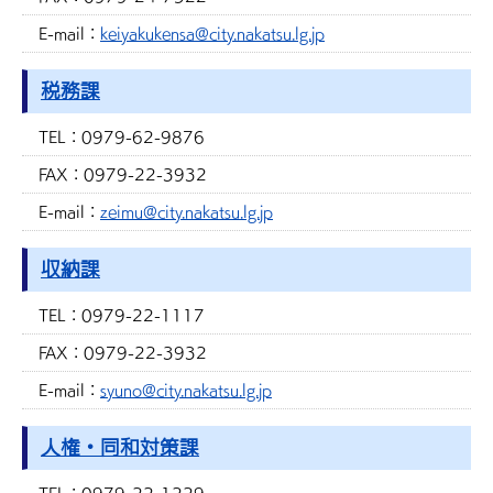
E-mail：
keiyakukensa@city.nakatsu.lg.jp
税務課
TEL：
0979-62-9876
FAX：
0979-22-3932
E-mail：
zeimu@city.nakatsu.lg.jp
収納課
TEL：
0979-22-1117
FAX：
0979-22-3932
E-mail：
syuno@city.nakatsu.lg.jp
人権・同和対策課