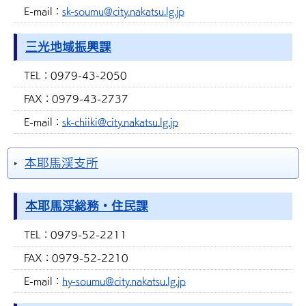
E-mail：
sk-soumu@city.nakatsu.lg.jp
三光地域振興課
TEL：
0979-43-2050
FAX：
0979-43-2737
E-mail：
sk-chiiki@city.nakatsu.lg.jp
本耶馬渓支所
本耶馬渓総務・住民課
TEL：
0979-52-2211
FAX：
0979-52-2210
E-mail：
hy-soumu@city.nakatsu.lg.jp