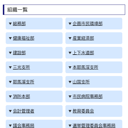
環境・衛生
生涯学習・スポーツ・人権
都市整備
手当・助成
健康・医療
観光なび
スポットを探す
市政情報
組織一覧
中国語（繁体字）
韓国語（한국어）
選挙
外国人の方向け情報
相談・支援・情報
計画・施策
遊ぶ・体験する
グルメ・食べる
中津市について
市役所の紹介
総務部
企画市民環境部
組織案内
買う・おみやげ
四季のイベント・祭り
地方創生・地域活性化
広報・広聴
健康福祉部
産業経済部
移住・定住
行政・計画
建設部
上下水道部
三光支所
本耶馬渓支所
耶馬溪支所
山国支所
消防本部
市民病院事務部
会計管理者
教育委員会
議会事務局
選挙管理委員会事務局