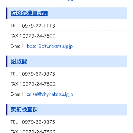
防災危機管理課
TEL：
0979-22-1113
FAX：
0979-24-7522
E-mail：
bosai@city.nakatsu.lg.jp
財政課
TEL：
0979-62-9873
FAX：
0979-24-7522
E-mail：
zaisei@city.nakatsu.lg.jp
契約検査課
TEL：
0979-62-9875
FAX：
0979-24-7522