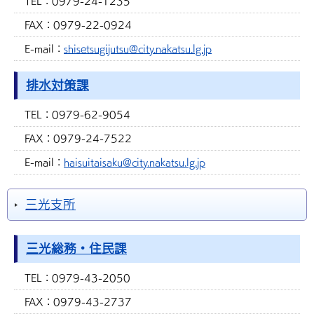
TEL：
0979-24-1235
FAX：
0979-22-0924
E-mail：
shisetsugijutsu@city.nakatsu.lg.jp
排水対策課
TEL：
0979-62-9054
FAX：
0979-24-7522
E-mail：
haisuitaisaku@city.nakatsu.lg.jp
三光支所
三光総務・住民課
TEL：
0979-43-2050
FAX：
0979-43-2737