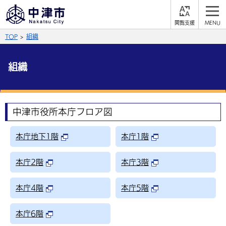
閲
M
覧
E
サイト内検索
文字の大きさ
TOP
組織
支
N
援
U
拡大
標準
縮小
組織
背景色
公式SNS
黒
青
白
Facebook
X (Twitter)
YouTube
中津市役所本庁フロア図
やさしい日本語
総合メニュー
本庁地下1階
本庁1階
ふりがなをつける
くらしの情報
本庁2階
本庁3階
届出・登録・証明
保険・年金
事業者の方へ
よみあげる
本庁4階
本庁5階
福祉・介護
健康・予防
入札・契約
産業・雇用
子育て・教育
言語を選択
本庁6階
税金
住宅・インフラ
農林水産業
税金
施設情報
子どもを預ける
観光・移住
英語（English）
中国語（簡体字）