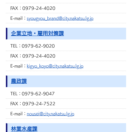
FAX：
0979-24-4020
E-mail：
syougyou_brand@city.nakatsu.lg.jp
企業立地・雇用対策課
TEL：
0979-62-9020
FAX：
0979-24-4020
E-mail：
kigyo_koyo@city.nakatsu.lg.jp
農政課
TEL：
0979-62-9047
FAX：
0979-24-7522
E-mail：
nousei@city.nakatsu.lg.jp
林業水産課