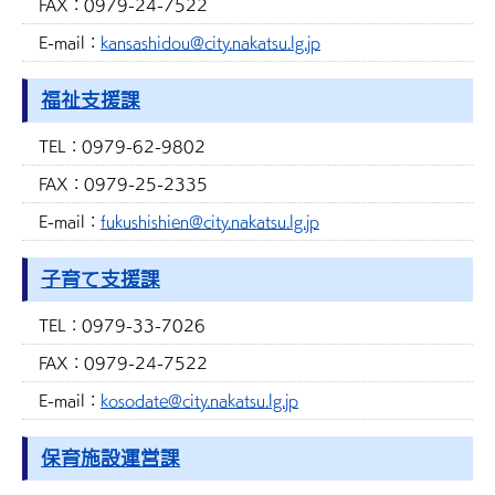
FAX：
0979-24-7522
E-mail：
kansashidou@city.nakatsu.lg.jp
福祉支援課
TEL：
0979-62-9802
FAX：
0979-25-2335
E-mail：
fukushishien@city.nakatsu.lg.jp
子育て支援課
TEL：
0979-33-7026
FAX：
0979-24-7522
E-mail：
kosodate@city.nakatsu.lg.jp
保育施設運営課