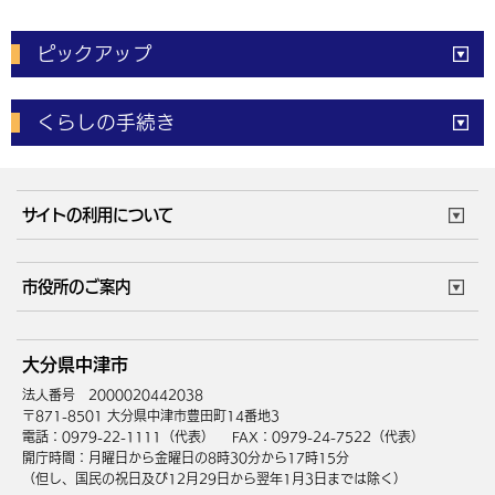
ピックアップ
電子申請
窓口の
混雑状況
くらしの手続き
体育施設
予約状況
ご意見・ご要望
妊娠・出産
子育て・教育
市役所で働く
公共交通時刻表
サイトの利用について
成人・仕事
結婚・離婚
ごみカレンダー
施設マップ
住まい・引越
ごみ・環境
このサイトについて
個人情報の取扱い
市役所のご案内
健康・医療
障がい・福祉
ウェブアクセシビリティ
リンク・著作権
庁舎地図
組織案内
サイトマップ
大分県中津市
高齢・介護
死亡・相続
中津市へのアクセス
法人番号 2000020442038
〒871-8501 大分県中津市豊田町14番地3
電話：0979-22-1111（代表）
FAX：0979-24-7522（代表）
開庁時間：月曜日から金曜日の8時30分から17時15分
（但し、国民の祝日及び12月29日から翌年1月3日までは除く）