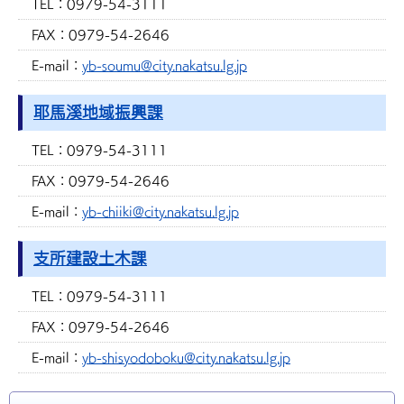
TEL：
0979-54-3111
FAX：
0979-54-2646
E-mail：
yb-soumu@city.nakatsu.lg.jp
耶馬溪地域振興課
TEL：
0979-54-3111
FAX：
0979-54-2646
E-mail：
yb-chiiki@city.nakatsu.lg.jp
支所建設土木課
TEL：
0979-54-3111
FAX：
0979-54-2646
E-mail：
yb-shisyodoboku@city.nakatsu.lg.jp