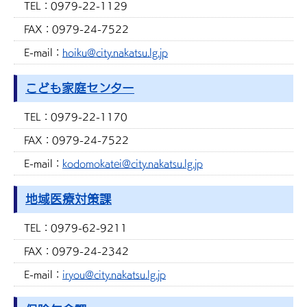
TEL：
0979-22-1129
FAX：
0979-24-7522
E-mail：
hoiku@city.nakatsu.lg.jp
こども家庭センター
TEL：
0979-22-1170
FAX：
0979-24-7522
E-mail：
kodomokatei@city.nakatsu.lg.jp
地域医療対策課
TEL：
0979-62-9211
FAX：
0979-24-2342
E-mail：
iryou@city.nakatsu.lg.jp