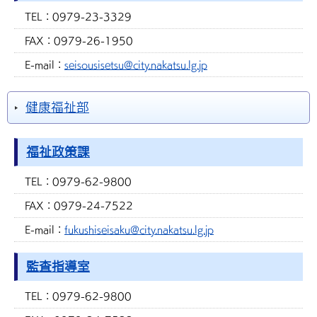
TEL：
0979-23-3329
FAX：
0979-26-1950
E-mail：
seisousisetsu@city.nakatsu.lg.jp
健康福祉部
福祉政策課
TEL：
0979-62-9800
FAX：
0979-24-7522
E-mail：
fukushiseisaku@city.nakatsu.lg.jp
監査指導室
TEL：
0979-62-9800