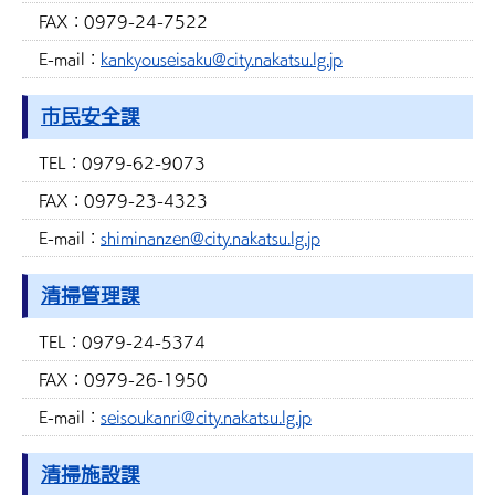
FAX：
0979-24-7522
E-mail：
kankyouseisaku@city.nakatsu.lg.jp
市民安全課
TEL：
0979-62-9073
FAX：
0979-23-4323
E-mail：
shiminanzen@city.nakatsu.lg.jp
清掃管理課
TEL：
0979-24-5374
FAX：
0979-26-1950
E-mail：
seisoukanri@city.nakatsu.lg.jp
清掃施設課