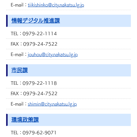
E-mail：
tiikishinko@city.nakatsu.lg.jp
情報デジタル推進課
TEL：
0979-22-1114
FAX：
0979-24-7522
E-mail：
jouhou@city.nakatsu.lg.jp
市民課
TEL：
0979-22-1118
FAX：
0979-24-7522
E-mail：
shimin@city.nakatsu.lg.jp
環境政策課
TEL：
0979-62-9071