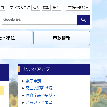
白
文字の大きさ
拡大
標準
縮小
言語を選択
光・移住
市政情報
ピックアップ
電子申請
窓口の
混雑状況
体育施設
予約状況
ご意見・ご要望