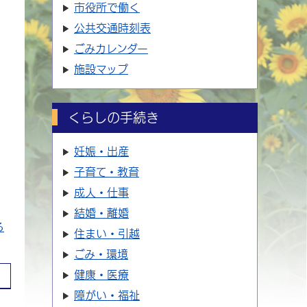
市役所で働く
公共交通時刻表
ごみカレンダー
施設マップ
くらしの手続き
妊娠・出産
子育て・教育
成人・仕事
結婚・離婚
る
住まい・引越
ごみ・環境
健康・医療
障がい・福祉