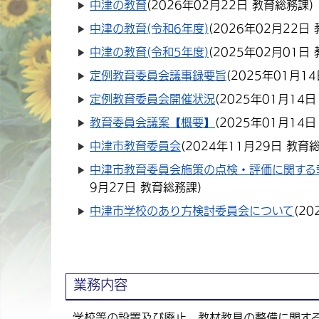
中津の教育
(
2026年02月22日
教育総務課
)
中津の教育(令和6年度)
(
2026年02月22日
中津の教育(令和5年度)
(
2025年02月01日
定例教育委員会議事録要旨
(
2025年01月14
定例教育委員会開催状況
(
2025年01月14日
教育委員会議案【概要】
(
2025年01月14日
中津市教育委員会
(
2024年11月29日
教育
中津市教育委員会施策の点検・評価に関する
9月27日
教育総務課
)
中津市学校のあり方検討委員会について
(
20
業務内容
学校等の設置及び廃止、教材教具の整備に関す