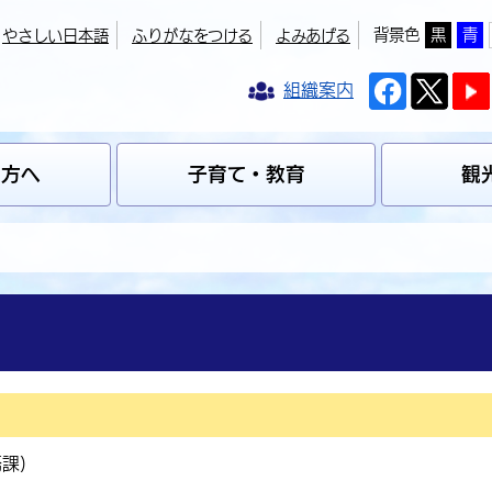
背景色
黒
青
やさしい日本語
ふりがなをつける
よみあげる
組織案内
の方へ
子育て・教育
観
務課
)