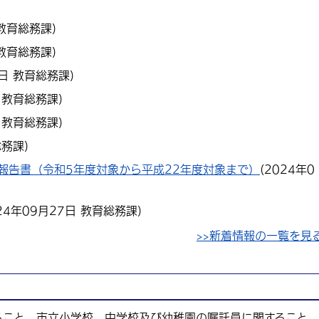
教育総務課
)
教育総務課
)
日
教育総務課
)
教育総務課
)
教育総務課
)
総務課
)
報告書（令和5年度対象から平成22年度対象まで）
(
2024年0
24年09月27日
教育総務課
)
>>新着情報の一覧を見
ること、市立小学校、中学校及び幼稚園の嘱託員に関すること、