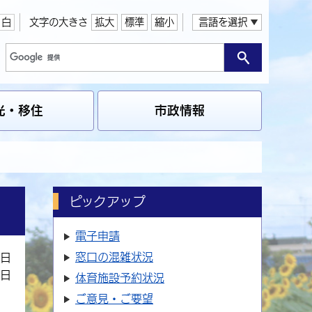
白
文字の大きさ
拡大
標準
縮小
言語を選択
光・移住
市政情報
ピックアップ
電子申請
窓口の
混雑状況
4日
0日
体育施設
予約状況
ご意見・ご要望