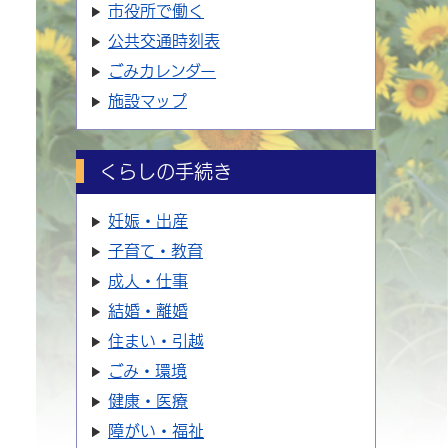
市役所で働く
公共交通時刻表
ごみカレンダー
施設マップ
くらしの手続き
妊娠・出産
子育て・教育
成人・仕事
結婚・離婚
住まい・引越
ごみ・環境
健康・医療
障がい・福祉