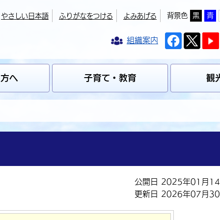
背景色
黒
青
やさしい日本語
ふりがなをつける
よみあげる
組織案内
の方へ
子育て・教育
観
公開日 2025年01月1
更新日 2026年07月3