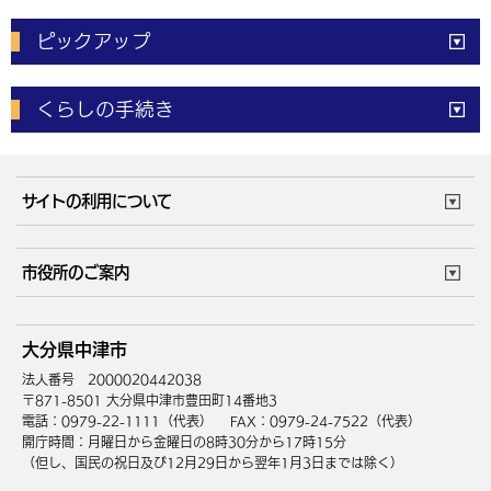
ピックアップ
電子申請
窓口の
混雑状況
くらしの手続き
体育施設
予約状況
ご意見・ご要望
妊娠・出産
子育て・教育
市役所で働く
公共交通時刻表
サイトの利用について
成人・仕事
結婚・離婚
ごみカレンダー
施設マップ
住まい・引越
ごみ・環境
このサイトについて
個人情報の取扱い
市役所のご案内
健康・医療
障がい・福祉
ウェブアクセシビリティ
リンク・著作権
庁舎地図
組織案内
サイトマップ
大分県中津市
高齢・介護
死亡・相続
中津市へのアクセス
法人番号 2000020442038
〒871-8501 大分県中津市豊田町14番地3
電話：0979-22-1111（代表）
FAX：0979-24-7522（代表）
開庁時間：月曜日から金曜日の8時30分から17時15分
（但し、国民の祝日及び12月29日から翌年1月3日までは除く）