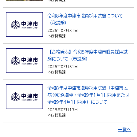
環境・衛生
生涯学習・スポーツ・人権
都市整備
手当・助成
健康・医療
観光なび
スポットを探す
市政情報
中国語（繁体字）
韓国語（한국어）
令和8年度中津市職員採用試験について
選挙
外国人の方向け情報
相談・支援・情報
計画・施策
遊ぶ・体験する
グルメ・食べる
中津市について
市役所の紹介
（秋試験）
組織案内
2026年07月31日
買う・おみやげ
四季のイベント・祭り
地方創生・地域活性化
広報・広聴
本庁総務課
移住・定住
行政・計画
【合格発表】令和8年度中津市職員採用試
験について（春試験）
2026年07月31日
本庁総務課
令和8年度中津市職員採用試験（中津市民
病院勤務職種・令和9年1月1日採用または
令和9年4月1日採用）について
2026年07月13日
本庁総務課
一覧へ