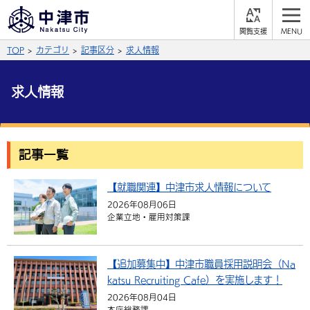
閲
M
覧
E
サイト内検索
文字の大きさ
TOP
カテゴリ
記事区分
求人情報
支
N
援
U
拡大
標準
縮小
求人情報
背景色
公式SNS
黒
青
白
Facebook
X (Twitter)
YouTube
記事一覧
やさしい日本語
総合メニュー
【就職関連】中津市求人情報について
2026年08月06日
ふりがなをつける
くらしの情報
企業立地・雇用対策課
届出・登録・証明
保険・年金
事業者の方へ
よみあげる
【追加募集中】中津市職員採用説明会（Na
福祉・介護
健康・予防
入札・契約
産業・雇用
子育て・教育
katsu Recruiting Cafe）を実施します！
言語を選択
税金
住宅・インフラ
農林水産業
2026年08月04日
税金
施設情報
子どもを預ける
観光・移住
英語（English）
中国語（簡体字）
本庁総務課