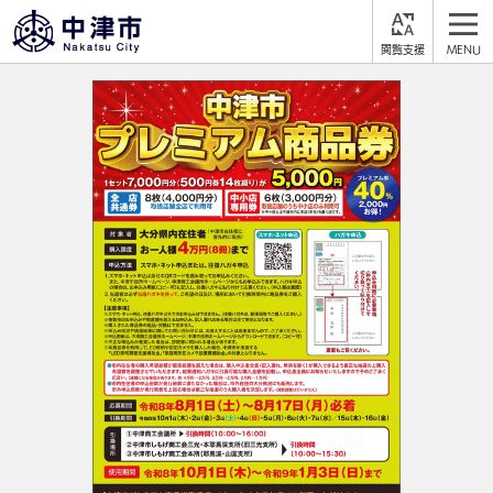
閲
M
覧
E
サイト内検索
文字の大きさ
支
N
援
U
拡大
標準
縮小
背景色
公式SNS
黒
青
白
Facebook
X (Twitter)
YouTube
やさしい日本語
総合メニュー
ふりがなをつける
くらしの情報
届出・登録・証明
保険・年金
事業者の方へ
よみあげる
福祉・介護
健康・予防
入札・契約
産業・雇用
子育て・教育
言語を選択
税金
住宅・インフラ
農林水産業
税金
施設情報
子どもを預ける
観光・移住
英語（English）
中国語（簡体字）