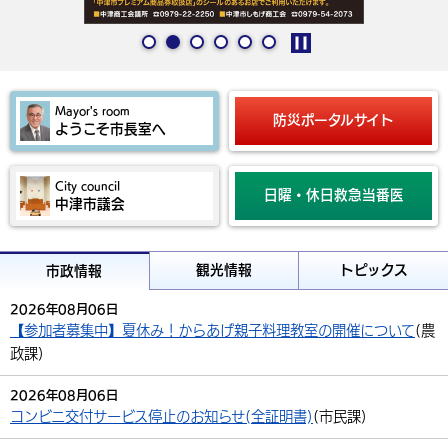
環境・衛生
生涯学習・スポーツ・人権
都市整備
手当・助成
健康・医療
観光なび
スポットを探す
市政情報
中国語（繁体字）
韓国語（한국어）
1
2
3
4
5
6
停
選挙
外国人の方向け情報
相談・支援・情報
計画・施策
遊ぶ・体験する
グルメ・食べる
中津市について
市役所の紹介
止
組織案内
Mayor's room
買う・おみやげ
四季のイベント・祭り
地方創生・地域活性化
広報・広聴
防災ポータルサイト
ようこそ市長室へ
移住・定住
行政・計画
City council
日曜・休日救急当番医
中津市議会
観光情報
トピックス
市政情報
2026年08月06日
【参加者募集中】夏休み！からあげ親子料理教室の開催について
(
農
政課
)
2026年08月06日
コンビニ交付サービス停止のお知らせ(全証明書)
(
市民課
)