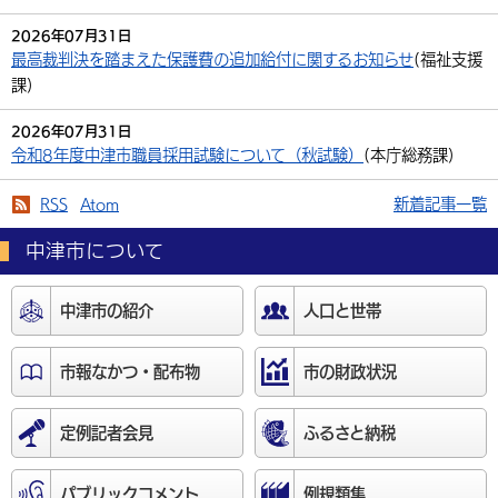
2026年07月31日
最高裁判決を踏まえた保護費の追加給付に関するお知らせ
(
福祉支援
課
)
2026年07月31日
令和8年度中津市職員採用試験について（秋試験）
(
本庁総務課
)
RSS
Atom
新着記事一覧
中津市について
中津市の紹介
人口と世帯
市報なかつ・配布物
市の財政状況
定例記者会見
ふるさと納税
パブリックコメント
例規類集