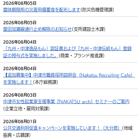
2026年08月05日
賞味期限前の災害用備蓄食を配布します
(
防災危機管理課
)
2026年08月05日
屋田加瀬線通行止め解除のお知らせ
(
支所建設土木課
)
2026年08月04日
「九州・中津逸品もん」認証書および「九州・中津伝統もん」登録
証の授与式を実施しました。
(
商業・ブランド推進課
)
2026年08月04日
【追加募集中】中津市職員採用説明会（Nakatsu Recruiting Cafe）
を実施します！
(
本庁総務課
)
2026年08月03日
中津市女性起業家支援事業『NAKATSU arch』セミナーのご案内
(
企業立地・雇用対策課
)
2026年08月01日
公共交通利用促進キャンペーンを実施しています！（大分県）
(
地域
振興・広聴課
)