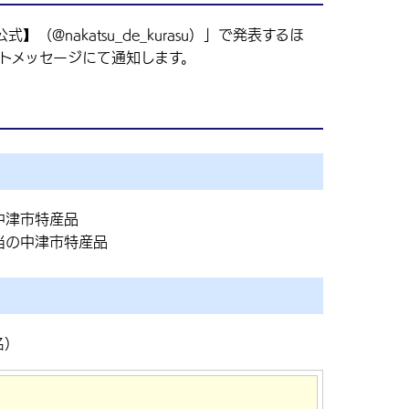
@nakatsu_de_kurasu）」で発表するほ
レクトメッセージにて通知します。
中津市特産品
相当の中津市特産品
名）