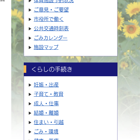
体育施設
予約状況
ご意見・ご要望
市役所で働く
公共交通時刻表
ごみカレンダー
施設マップ
くらしの手続き
妊娠・出産
子育て・教育
成人・仕事
結婚・離婚
住まい・引越
ごみ・環境