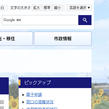
白
文字の大きさ
拡大
標準
縮小
言語を選択
光・移住
市政情報
ピックアップ
電子申請
窓口の
混雑状況
3日
4日