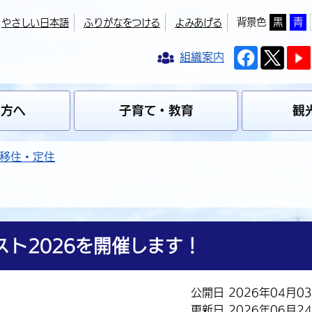
背景色
黒
青
やさしい日本語
ふりがなをつける
よみあげる
組織案内
の方へ
子育て・教育
観
移住・定住
テスト2026を開催します！
公開日 2026年04月0
更新日 2026年06月2