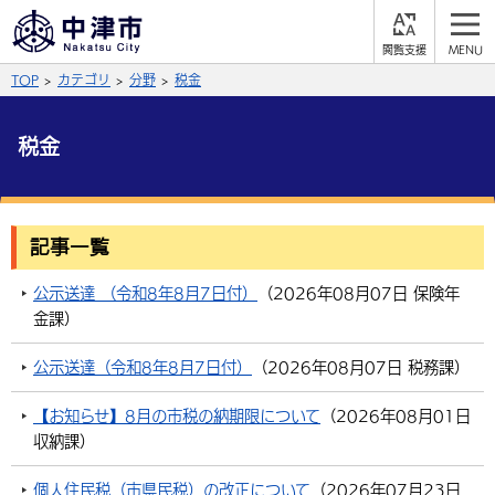
閲
M
覧
E
サイト内検索
文字の大きさ
TOP
カテゴリ
分野
税金
支
N
援
U
拡大
標準
縮小
税金
背景色
公式SNS
黒
青
白
Facebook
X (Twitter)
YouTube
記事一覧
やさしい日本語
総合メニュー
公示送達 （令和8年8月7日付）
（
2026年08月07日
保険年
金課
）
ふりがなをつける
くらしの情報
公示送達（令和8年8月7日付）
（
2026年08月07日
税務課
）
届出・登録・証明
保険・年金
事業者の方へ
よみあげる
【お知らせ】8月の市税の納期限について
（
2026年08月01日
福祉・介護
健康・予防
入札・契約
産業・雇用
子育て・教育
収納課
）
言語を選択
税金
住宅・インフラ
農林水産業
税金
施設情報
子どもを預ける
観光・移住
英語（English）
中国語（簡体字）
個人住民税（市県民税）の改正について
（
2026年07月23日