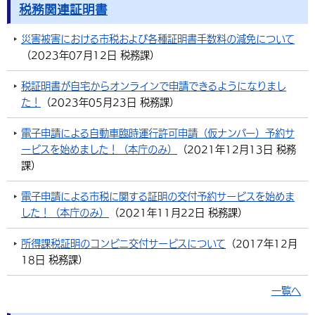
税務関連証明書
災害被害における市税および各種証明書手数料の減免について
（
2023年07月12日
税務課
）
税証明書が自宅からオンラインで申請できるようになりまし
た！
（
2023年05月23日
税務課
）
電子申請による自動車臨時運行許可申請（仮ナンバー）予約サ
ービスを始めました！（本庁のみ）
（
2021年12月13日
税務
課
）
電子申請による市税に関する証明の交付予約サービスを始めま
した！（本庁のみ）
（
2021年11月22日
税務課
）
所得課税証明のコンビニ交付サービスについて
（
2017年12月
18日
税務課
）
一覧へ