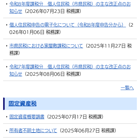
令和8年度課税分 個人住民税（市県民税）の主な改正点のお
知らせ
（
2026年07月23日
税務課
）
個人住民税申告の電子化について（令和8年度申告分から）
（
2
026年01月06日
税務課
）
市県民税における家屋敷課税について
（
2025年11月27日
税
務課
）
令和7年度課税分 個人住民税（市県民税）の主な改正点のお
知らせ
（
2025年08月06日
税務課
）
一覧へ
固定資産税
固定資産概要調書
（
2025年07月17日
税務課
）
所有者不明土地について
（
2025年06月27日
税務課
）