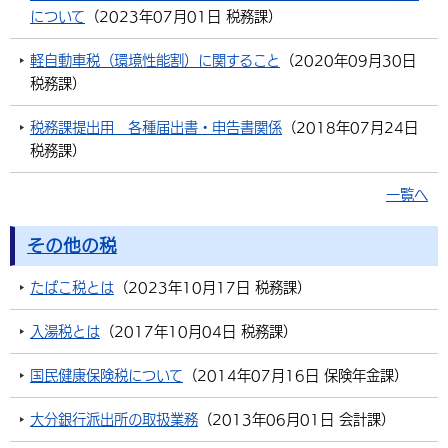
について
（
2023年07月01日
税務課
）
軽自動車税（環境性能割）に関すること
（
2020年09月30日
税務課
）
税務課提出用 各種届出書・申告書関係
（
2018年07月24日
税務課
）
一覧へ
その他の税
たばこ税とは
（
2023年10月17日
税務課
）
入湯税とは
（
2017年10月04日
税務課
）
国民健康保険税について
（
2014年07月16日
保険年金課
）
大分銀行派出所の取扱業務
（
2013年06月01日
会計課
）