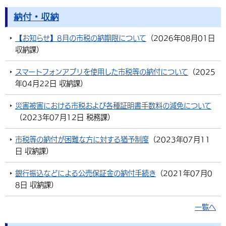
納付・収納
【お知らせ】8月の市税の納期限について
（
2026年08月01日
収納課
）
スマートフォンアプリを使用した市税等の納付について
（
2025
年04月22日
収納課
）
災害被害における市税および各種証明書手数料の減免について
（
2023年07月12日
税務課
）
市税等の納付が困難な方に対する猶予制度
（
2023年07月11
日
収納課
）
銀行振込などによる公売保証金の納付手続き
（
2021年07月0
8日
収納課
）
一覧へ