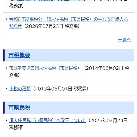
税務課
）
環境・衛生
生涯学習・スポーツ・人権
都市整備
手当・助成
健康・医療
観光なび
スポットを探す
市政情報
中国語（繁体字）
韓国語（한국어）
令和8年度課税分 個人住民税（市県民税）の主な改正点のお
選挙
外国人の方向け情報
相談・支援・情報
計画・施策
遊ぶ・体験する
グルメ・食べる
中津市について
市役所の紹介
知らせ
（
2026年07月23日
税務課
）
組織案内
買う・おみやげ
四季のイベント・祭り
地方創生・地域活性化
広報・広聴
一覧へ
移住・定住
行政・計画
市税概要
市政を支える個人住民税（市県民税）
（
2014年06月02日
税
務課
）
市税の種類
（
2013年06月01日
税務課
）
市県民税
個人住民税（市県民税）の改正について
（
2026年07月23日
税務課
）