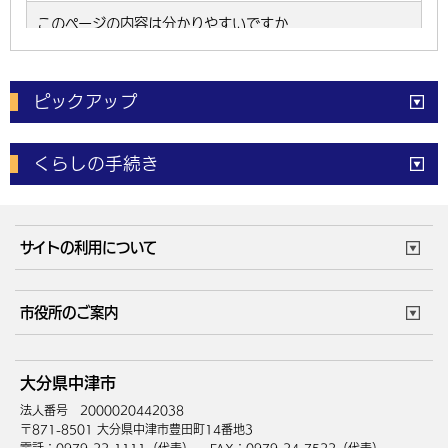
ピックアップ
電子申請
窓口の
混雑状況
くらしの手続き
体育施設
予約状況
ご意見・ご要望
妊娠・出産
子育て・教育
市役所で働く
公共交通時刻表
サイトの利用について
成人・仕事
結婚・離婚
ごみカレンダー
施設マップ
住まい・引越
ごみ・環境
このサイトについて
個人情報の取扱い
市役所のご案内
健康・医療
障がい・福祉
ウェブアクセシビリティ
リンク・著作権
庁舎地図
組織案内
サイトマップ
大分県中津市
高齢・介護
死亡・相続
中津市へのアクセス
法人番号 2000020442038
〒871-8501 大分県中津市豊田町14番地3