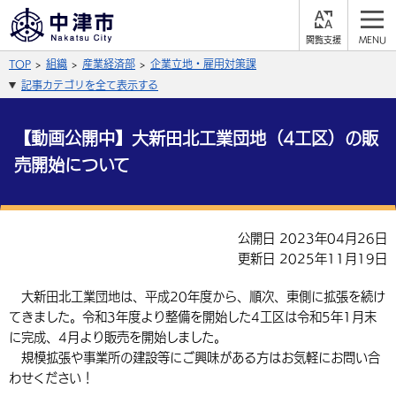
閲
M
覧
E
サイト内検索
文字の大きさ
TOP
組織
産業経済部
企業立地・雇用対策課
支
N
援
U
記事カテゴリを全て表示する
拡大
標準
縮小
背景色
【動画公開中】大新田北工業団地（4工区）の販
公式SNS
売開始について
黒
青
白
Facebook
X (Twitter)
YouTube
やさしい日本語
総合メニュー
公開日 2023年04月26日
更新日 2025年11月19日
ふりがなをつける
くらしの情報
大新田北工業団地は、平成20年度から、順次、東側に拡張を続け
届出・登録・証明
保険・年金
事業者の方へ
よみあげる
てきました。令和3年度より整備を開始した4工区は令和5年1月末
に完成、4月より販売を開始しました。
福祉・介護
健康・予防
入札・契約
産業・雇用
子育て・教育
規模拡張や事業所の建設等にご興味がある方はお気軽にお問い合
言語を選択
わせください！
税金
住宅・インフラ
農林水産業
税金
施設情報
子どもを預ける
観光・移住
英語（English）
中国語（簡体字）