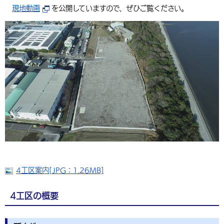
現地動画
を公開していますので、ぜひご覧ください。
環境・衛生
生涯学習・スポーツ・人権
都市整備
手当・助成
健康・医療
観光なび
スポットを探す
市政情報
中国語（繁体字）
韓国語（한국어）
選挙
外国人の方向け情報
相談・支援・情報
計画・施策
遊ぶ・体験する
グルメ・食べる
中津市について
市役所の紹介
組織案内
買う・おみやげ
四季のイベント・祭り
地方創生・地域活性化
広報・広聴
移住・定住
行政・計画
4工区案内[JPG：1.26MB]
4工区の概要