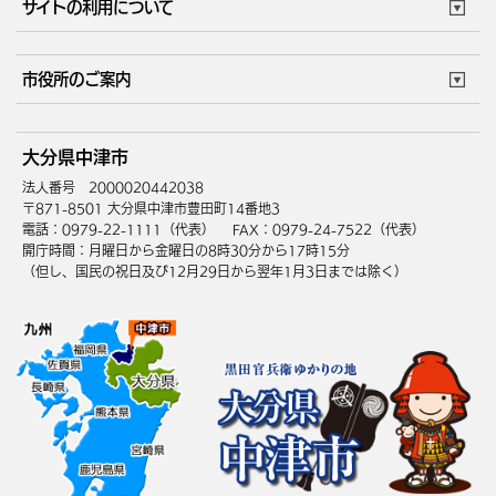
サイトの利用について
成人・仕事
結婚・離婚
ごみカレンダー
施設マップ
住まい・引越
ごみ・環境
このサイトについて
個人情報の取扱い
市役所のご案内
健康・医療
障がい・福祉
ウェブアクセシビリティ
リンク・著作権
庁舎地図
組織案内
サイトマップ
大分県中津市
高齢・介護
死亡・相続
中津市へのアクセス
法人番号 2000020442038
〒871-8501 大分県中津市豊田町14番地3
電話：0979-22-1111（代表）
FAX：0979-24-7522（代表）
開庁時間：月曜日から金曜日の8時30分から17時15分
（但し、国民の祝日及び12月29日から翌年1月3日までは除く）