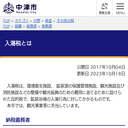
閲
M
覧
E
サイト内検索
文字の大きさ
TOP
カテゴリ
分野
税金
その他の税
支
N
援
U
TOP
組織
総務部
税務課
拡大
標準
縮小
入湯税とは
背景色
公式SNS
黒
青
白
Facebook
X (Twitter)
YouTube
公開日 2017年10月04日
やさしい日本語
更新日 2023年10月18日
総合メニュー
ふりがなをつける
入湯税は、環境衛生施設、 鉱泉源の保護管理施設、観光施設及び
くらしの情報
消防施設などの整備や観光振興のための費用にあてるために設けら
届出・登録・証明
保険・年金
れた目的税で、鉱泉浴場の入湯行為に対してかかるものです。
事業者の方へ
よみあげる
本市では、観光事業等に充当しています。
福祉・介護
健康・予防
入札・契約
産業・雇用
子育て・教育
言語を選択
納税義務者
税金
住宅・インフラ
農林水産業
税金
施設情報
子どもを預ける
観光・移住
英語（English）
中国語（簡体字）