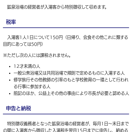
環境・衛生
生涯学習・スポーツ・人権
鉱泉浴場の経営者が入湯客から特別徴収して収めます。
都市整備
手当・助成
健康・医療
観光なび
スポットを探す
市政情報
中国語（繁体字）
韓国語（한국어）
選挙
外国人の方向け情報
相談・支援・情報
計画・施策
遊ぶ・体験する
グルメ・食べる
中津市について
市役所の紹介
税率
組織案内
買う・おみやげ
四季のイベント・祭り
地方創生・地域活性化
広報・広聴
入湯客1人1日について150円（日帰り、会食その他これに類する
目的にあっては50円）
移住・定住
行政・計画
※ただし次の人には課税されません。
12才未満の人
一般公衆浴場又は共同浴場で規則で定めるものに入湯する人
修学旅行その他教師の引率のもと学校教育の一環として行われ
る行事に参加する人
前記のほか、公益上その他の事由により市長が必要と認める人
申告と納税
特別徴収義務者となった鉱泉浴場の経営者が、毎月1日〜末日まで
の間に入湯客から徴収した入湯税を翌月15日までに申告し、納める