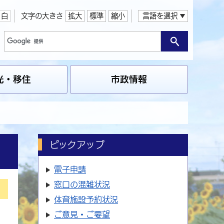
白
文字の大きさ
拡大
標準
縮小
言語を選択
光・移住
市政情報
ピックアップ
電子申請
窓口の
混雑状況
体育施設
予約状況
ご意見・ご要望