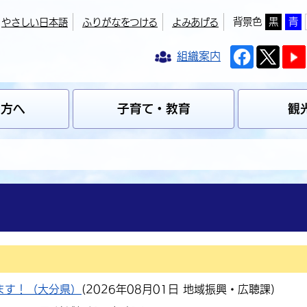
背景色
黒
青
やさしい日本語
ふりがなをつける
よみあげる
組織案内
の方へ
子育て・教育
観
ます！（大分県）
(
2026年08月01日
地域振興・広聴課
)