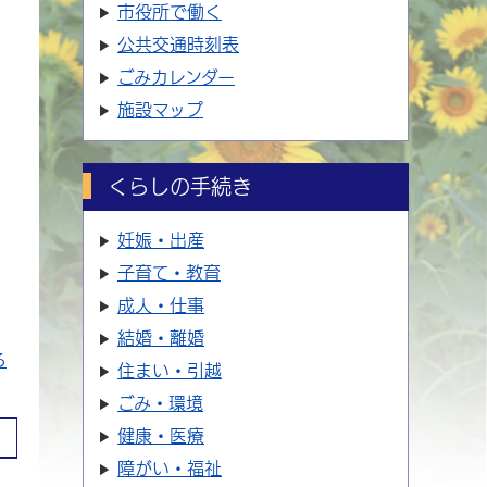
市役所で働く
公共交通時刻表
ごみカレンダー
施設マップ
くらしの手続き
妊娠・出産
子育て・教育
成人・仕事
結婚・離婚
る
住まい・引越
ごみ・環境
健康・医療
障がい・福祉