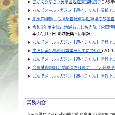
おかえりなさい奨学金返還支援制度
(
2026年
おんぽメールマガジン「週イチくん」情報 NO
JR東中津駅、今津駅自転車等駐車場の放置
令和8年度中津市地域おこし協力隊「合同活
年07月17日
地域振興・広聴課
)
おんぽメールマガジン「週イチくん」情報 NO
中津駅前出札所の営業日変更について
(
202
おんぽメールマガジン「週イチくん」情報 NO
合同就職説明会が開催されます！（大分県タ
おんぽメールマガジン「週イチくん」情報 NO
業務内容
市民協働による行政の総合的な企画及び推進に