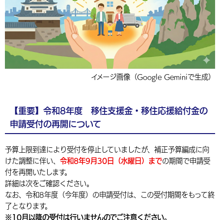
環境・衛生
生涯学習・スポーツ・人権
都市整備
手当・助成
健康・医療
観光なび
スポットを探す
市政情報
中国語（繁体字）
韓国語（한국어）
選挙
外国人の方向け情報
相談・支援・情報
計画・施策
遊ぶ・体験する
グルメ・食べる
中津市について
市役所の紹介
組織案内
買う・おみやげ
四季のイベント・祭り
地方創生・地域活性化
広報・広聴
移住・定住
イメージ画像（Google Geminiで生成）
行政・計画
【重要】令和8年度 移住支援金・移住応援給付金の
申請受付の再開について
予算上限到達により受付を停止していましたが、補正予算編成に向
けた調整に伴い、
令和8年9月30日（水曜日）まで
の期間で申請受
付を再開いたします。
詳細は次をご確認ください。
なお、令和8年度（今年度）の申請受付は、この受付期間をもって終
了となります。
※10月以降の受付は行いませんのでご注意ください。