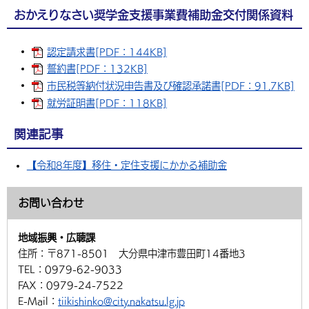
おかえりなさい奨学金支援事業費補助金交付関係資料
認定請求書[PDF：144KB]
誓約書[PDF：132KB]
市民税等納付状況申告書及び確認承諾書[PDF：91.7KB]
就労証明書[PDF：118KB]
関連記事
【令和8年度】移住・定住支援にかかる補助金
お問い合わせ
地域振興・広聴課
住所：
〒871-8501 大分県中津市豊田町14番地3
TEL：
0979-62-9033
FAX：
0979-24-7522
E-Mail：
tiikishinko@city.nakatsu.lg.jp