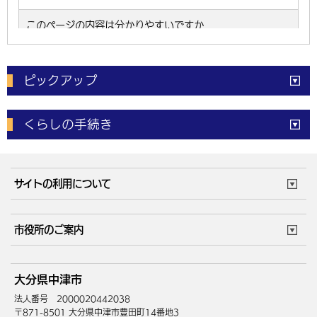
ピックアップ
電子申請
窓口の
混雑状況
くらしの手続き
体育施設
予約状況
ご意見・ご要望
妊娠・出産
子育て・教育
市役所で働く
公共交通時刻表
サイトの利用について
成人・仕事
結婚・離婚
ごみカレンダー
施設マップ
住まい・引越
ごみ・環境
このサイトについて
個人情報の取扱い
市役所のご案内
健康・医療
障がい・福祉
ウェブアクセシビリティ
リンク・著作権
庁舎地図
組織案内
サイトマップ
大分県中津市
高齢・介護
死亡・相続
中津市へのアクセス
法人番号 2000020442038
〒871-8501 大分県中津市豊田町14番地3