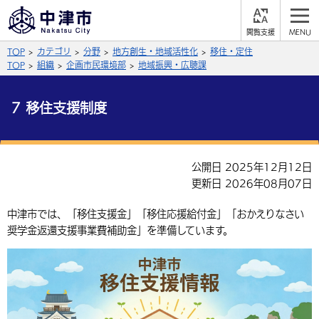
閲
M
覧
E
サイト内検索
文字の大きさ
TOP
カテゴリ
分野
地方創生・地域活性化
移住・定住
支
N
援
U
TOP
組織
企画市民環境部
地域振興・広聴課
拡大
標準
縮小
7 移住支援制度
背景色
公式SNS
黒
青
白
Facebook
X (Twitter)
YouTube
公開日 2025年12月12日
やさしい日本語
更新日 2026年08月07日
総合メニュー
ふりがなをつける
中津市では、「移住支援金」「移住応援給付金」「おかえりなさい
くらしの情報
奨学金返還支援事業費補助金」を準備しています。
届出・登録・証明
保険・年金
事業者の方へ
よみあげる
福祉・介護
健康・予防
入札・契約
産業・雇用
子育て・教育
言語を選択
税金
住宅・インフラ
農林水産業
税金
施設情報
子どもを預ける
観光・移住
英語（English）
中国語（簡体字）