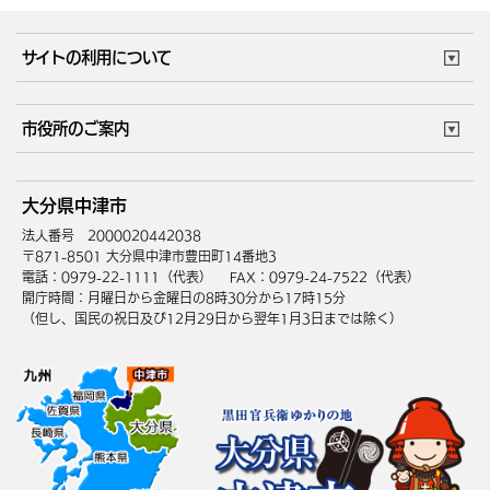
妊娠・出産
子育て・教育
市役所で働く
公共交通時刻表
サイトの利用について
成人・仕事
結婚・離婚
ごみカレンダー
施設マップ
住まい・引越
ごみ・環境
このサイトについて
個人情報の取扱い
市役所のご案内
健康・医療
障がい・福祉
ウェブアクセシビリティ
リンク・著作権
庁舎地図
組織案内
サイトマップ
大分県中津市
高齢・介護
死亡・相続
中津市へのアクセス
法人番号 2000020442038
〒871-8501 大分県中津市豊田町14番地3
電話：0979-22-1111（代表）
FAX：0979-24-7522（代表）
開庁時間：月曜日から金曜日の8時30分から17時15分
（但し、国民の祝日及び12月29日から翌年1月3日までは除く）