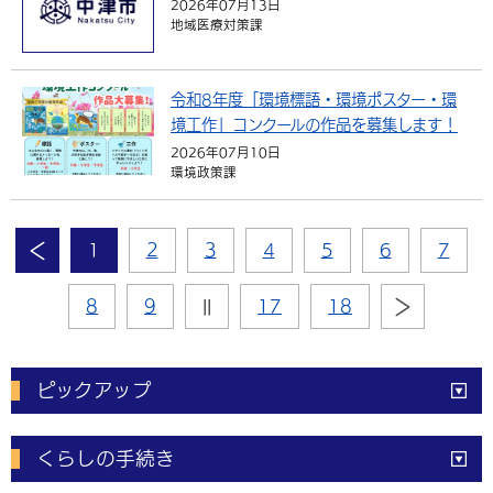
2026年07月13日
地域医療対策課
令和8年度「環境標語・環境ポスター・環
境工作」コンクールの作品を募集します！
2026年07月10日
環境政策課
1
2
3
4
5
6
7
8
9
||
17
18
ピックアップ
電子申請
窓口の
混雑状況
くらしの手続き
体育施設
予約状況
ご意見・ご要望