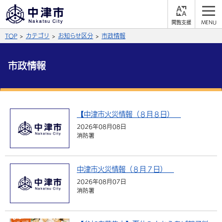
閲
M
覧
E
サイト内検索
文字の大きさ
TOP
カテゴリ
お知らせ区分
市政情報
支
N
援
U
拡大
標準
縮小
市政情報
背景色
公式SNS
黒
青
白
Facebook
X (Twitter)
YouTube
【中津市火災情報（８月８日）
やさしい日本語
2026年08月08日
総合メニュー
消防署
ふりがなをつける
くらしの情報
中津市火災情報（８月７日）
届出・登録・証明
保険・年金
事業者の方へ
よみあげる
2026年08月07日
消防署
福祉・介護
健康・予防
入札・契約
産業・雇用
子育て・教育
言語を選択
税金
住宅・インフラ
農林水産業
税金
施設情報
子どもを預ける
観光・移住
英語（English）
中国語（簡体字）