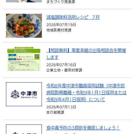
まちづくり推進課
減塩調味料活用レシピ 7月
2026年07月19日
地域医療対策課
【相談無料】事業承継の出張相談会を開催
します
2026年07月16日
企業立地・雇用対策課
令和8年度中津市職員採用試験（中津市民
病院勤務職種・令和9年1月1日採用または
令和9年4月1日採用）について
2026年07月13日
本庁総務課
食中毒予防の3原則を徹底しましょう！