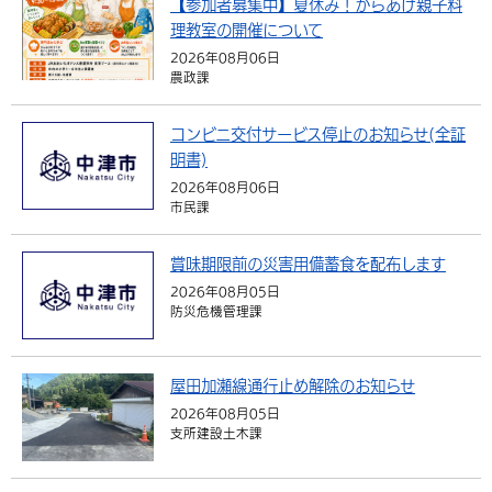
【参加者募集中】夏休み！からあげ親子料
環境・衛生
生涯学習・スポーツ・人権
都市整備
手当・助成
理教室の開催について
健康・医療
観光なび
スポットを探す
市政情報
中国語（繁体字）
韓国語（한국어）
2026年08月06日
選挙
外国人の方向け情報
相談・支援・情報
計画・施策
遊ぶ・体験する
グルメ・食べる
農政課
中津市について
市役所の紹介
組織案内
買う・おみやげ
四季のイベント・祭り
地方創生・地域活性化
広報・広聴
コンビニ交付サービス停止のお知らせ(全証
明書)
移住・定住
行政・計画
2026年08月06日
市民課
賞味期限前の災害用備蓄食を配布します
2026年08月05日
防災危機管理課
屋田加瀬線通行止め解除のお知らせ
2026年08月05日
支所建設土木課