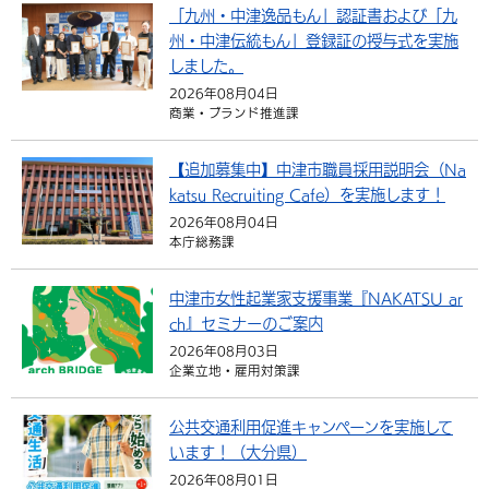
「九州・中津逸品もん」認証書および「九
州・中津伝統もん」登録証の授与式を実施
しました。
2026年08月04日
商業・ブランド推進課
【追加募集中】中津市職員採用説明会（Na
katsu Recruiting Cafe）を実施します！
2026年08月04日
本庁総務課
中津市女性起業家支援事業『NAKATSU ar
ch』セミナーのご案内
2026年08月03日
企業立地・雇用対策課
公共交通利用促進キャンペーンを実施して
います！（大分県）
2026年08月01日