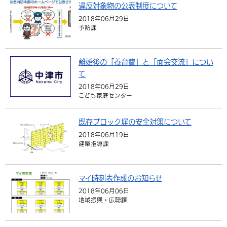
違反対象物の公表制度について
環境・衛生
生涯学習・スポーツ・人権
都市整備
手当・助成
健康・医療
観光なび
スポットを探す
市政情報
中国語（繁体字）
韓国語（한국어）
2018年06月29日
予防課
選挙
外国人の方向け情報
相談・支援・情報
計画・施策
遊ぶ・体験する
グルメ・食べる
中津市について
市役所の紹介
組織案内
買う・おみやげ
四季のイベント・祭り
地方創生・地域活性化
広報・広聴
離婚後の「養育費」と「面会交流」につい
て
移住・定住
行政・計画
2018年06月29日
こども家庭センター
既存ブロック塀の安全対策について
2018年06月19日
建築指導課
マイ時刻表作成のお知らせ
2018年06月06日
地域振興・広聴課