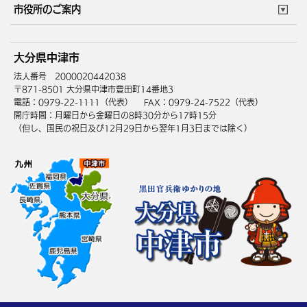
このサイトについて
個人情報の取扱い
市役所のご案内
健康・医療
障がい・福祉
ウェブアクセシビリティ
リンク・著作権
庁舎地図
組織案内
サイトマップ
大分県中津市
高齢・介護
死亡・相続
中津市へのアクセス
法人番号 2000020442038
〒871-8501 大分県中津市豊田町14番地3
電話：0979-22-1111（代表）
FAX：0979-24-7522（代表）
開庁時間：月曜日から金曜日の8時30分から17時15分
（但し、国民の祝日及び12月29日から翌年1月3日までは除く）