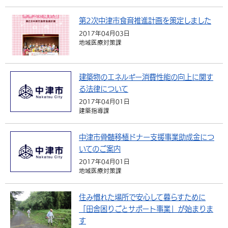
第2次中津市食育推進計画を策定しました
2017年04月03日
地域医療対策課
建築物のエネルギー消費性能の向上に関す
る法律について
2017年04月01日
建築指導課
中津市骨髄移植ドナー支援事業助成金につ
いてのご案内
2017年04月01日
地域医療対策課
住み慣れた場所で安心して暮らすために
「田舎困りごとサポート事業」が始まりま
す