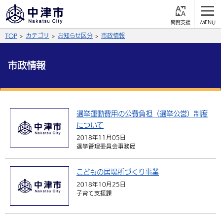
閲
M
覧
E
サイト内検索
文字の大きさ
TOP
カテゴリ
お知らせ区分
市政情報
支
N
援
U
拡大
標準
縮小
市政情報
背景色
公式SNS
黒
青
白
Facebook
X (Twitter)
YouTube
選挙運動費用の公費負担（選挙公営）制度
やさしい日本語
について
総合メニュー
2018年11月05日
選挙管理委員会事務局
ふりがなをつける
くらしの情報
届出・登録・証明
保険・年金
事業者の方へ
こどもの居場所づくり事業
よみあげる
2018年10月25日
福祉・介護
健康・予防
入札・契約
産業・雇用
子育て・教育
子育て支援課
言語を選択
税金
住宅・インフラ
農林水産業
税金
施設情報
子どもを預ける
観光・移住
英語（English）
中国語（簡体字）