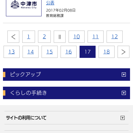
公表
2017年02月08日
教育総務課
1
2
||
10
11
12
13
14
15
16
17
18
ピックアップ
電子申請
窓口の
混雑状況
くらしの手続き
体育施設
予約状況
ご意見・ご要望
妊娠・出産
子育て・教育
市役所で働く
公共交通時刻表
サイトの利用について
成人・仕事
結婚・離婚
ごみカレンダー
施設マップ
住まい・引越
ごみ・環境