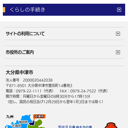
電子申請
窓口の
混雑状況
くらしの手続き
体育施設
予約状況
ご意見・ご要望
妊娠・出産
子育て・教育
市役所で働く
公共交通時刻表
サイトの利用について
成人・仕事
結婚・離婚
ごみカレンダー
施設マップ
住まい・引越
ごみ・環境
このサイトについて
個人情報の取扱い
市役所のご案内
健康・医療
障がい・福祉
ウェブアクセシビリティ
リンク・著作権
庁舎地図
組織案内
サイトマップ
大分県中津市
高齢・介護
死亡・相続
中津市へのアクセス
法人番号 2000020442038
〒871-8501 大分県中津市豊田町14番地3
電話：0979-22-1111（代表）
FAX：0979-24-7522（代表）
開庁時間：月曜日から金曜日の8時30分から17時15分
（但し、国民の祝日及び12月29日から翌年1月3日までは除く）