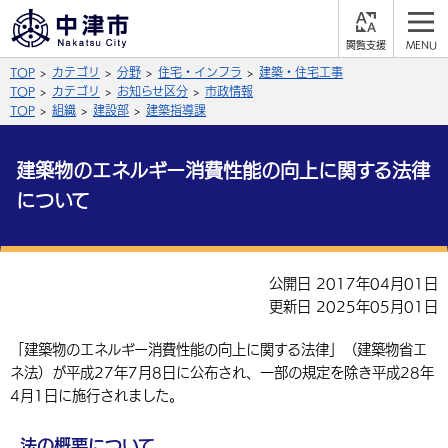
閲
M
覧
E
サイト内検索
文字の大きさ
TOP
カテゴリ
分野
住宅・インフラ
建築・住宅工事
支
N
援
U
TOP
カテゴリ
お知らせ区分
市政情報
拡大
標準
縮小
TOP
組織
建設部
建築指導課
背景色
公式SNS
建築物のエネルギー消費性能の向上に関する法律
黒
青
白
について
Facebook
X (Twitter)
YouTube
やさしい日本語
総合メニュー
公開日 2017年04月01日
ふりがなをつける
くらしの情報
更新日 2025年05月01日
届出・登録・証明
保険・年金
事業者の方へ
「建築物のエネルギー消費性能の向上に関する法律」（建築物省エ
よみあげる
ネ法）が平成27年7月8日に公布され、一部の規定を除き平成28年
福祉・介護
健康・予防
入札・契約
産業・雇用
子育て・教育
4月1日に施行されました。
言語を選択
税金
住宅・インフラ
農林水産業
税金
施設情報
子どもを預ける
観光・移住
英語（English）
中国語（簡体字）
法の概要について