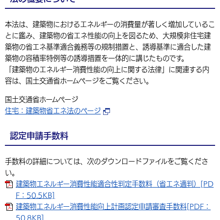
環境・衛生
生涯学習・スポーツ・人権
都市整備
手当・助成
健康・医療
観光なび
スポットを探す
市政情報
中国語（繁体字）
韓国語（한국어）
本法は、建築物におけるエネルギーの消費量が著しく増加しているこ
選挙
外国人の方向け情報
相談・支援・情報
計画・施策
遊ぶ・体験する
グルメ・食べる
とに鑑み、建築物の省エネ性能の向上を図るため、大規模非住宅建
中津市について
市役所の紹介
組織案内
築物の省エネ基準適合義務等の規制措置と、誘導基準に適合した建
買う・おみやげ
四季のイベント・祭り
地方創生・地域活性化
広報・広聴
築物の容積率特例等の誘導措置を一体的に講じたものです。
「建築物のエネルギー消費性能の向上に関する法律」に関連する内
移住・定住
行政・計画
容は、国土交通省ホームページをご覧ください。
国土交通省ホームページ
住宅：建築物省エネ法のページ
認定申請手数料
手数料の詳細については、次のダウンロードファイルをご覧くださ
い。
建築物エネルギー消費性能適合性判定手数料（省エネ適判）[PD
F：50.5KB]
建築物エネルギー消費性能向上計画認定申請審査手数料[PDF：
50.8KB]