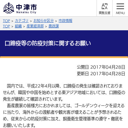
閲
M
覧
E
サイト内検索
文字の大きさ
TOP
カテゴリ
お知らせ区分
市政情報
支
N
援
U
TOP
組織
産業経済部
農政課
拡大
標準
縮小
口蹄疫等の防疫対策に関するお願い
背景色
公式SNS
黒
青
白
Facebook
X (Twitter)
YouTube
公開日 2017年04月28日
やさしい日本語
更新日 2017年04月28日
総合メニュー
ふりがなをつける
国内では、平成22年4月以降、口蹄疫の発生は確認されておりま
くらしの情報
せんが、韓国や中国を始めとする東アジア地域においては、口蹄疫の
届出・登録・証明
保険・年金
発生が継続して確認されています。
事業者の方へ
よみあげる
畜産農家の皆様方におかれましては、ゴールデンウィークを迎える
福祉・介護
健康・予防
入札・契約
産業・雇用
子育て・教育
に当たり、海外からの渡航者や観光客が増えることが予想されるた
言語を選択
め、従来からの防疫対策に加え、飼養衛生管理基準の遵守・徹底を
税金
住宅・インフラ
農林水産業
税金
施設情報
子どもを預ける
観光・移住
お願いいたします。
英語（English）
中国語（簡体字）