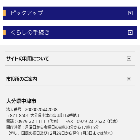
ピックアップ
電子申請
窓口の
混雑状況
くらしの手続き
体育施設
予約状況
ご意見・ご要望
妊娠・出産
子育て・教育
市役所で働く
公共交通時刻表
サイトの利用について
成人・仕事
結婚・離婚
ごみカレンダー
施設マップ
住まい・引越
ごみ・環境
このサイトについて
個人情報の取扱い
市役所のご案内
健康・医療
障がい・福祉
ウェブアクセシビリティ
リンク・著作権
庁舎地図
組織案内
サイトマップ
大分県中津市
高齢・介護
死亡・相続
中津市へのアクセス
法人番号 2000020442038
〒871-8501 大分県中津市豊田町14番地3
電話：0979-22-1111（代表）
FAX：0979-24-7522（代表）
開庁時間：月曜日から金曜日の8時30分から17時15分
（但し、国民の祝日及び12月29日から翌年1月3日までは除く）