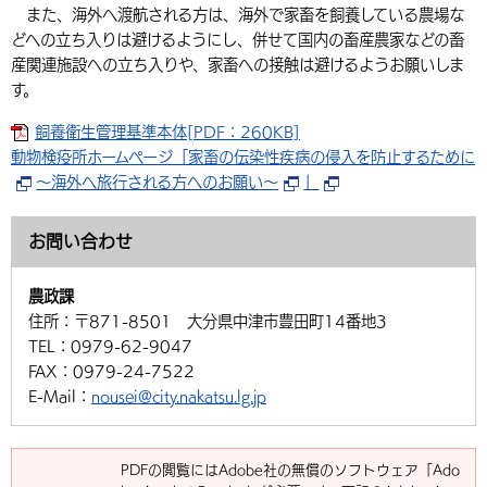
また、海外へ渡航される方は、海外で家畜を飼養している農場な
環境・衛生
生涯学習・スポーツ・人権
都市整備
手当・助成
健康・医療
観光なび
スポットを探す
市政情報
どへの立ち入りは避けるようにし、併せて国内の畜産農家などの畜
中国語（繁体字）
韓国語（한국어）
産関連施設への立ち入りや、家畜への接触は避けるようお願いしま
選挙
外国人の方向け情報
相談・支援・情報
計画・施策
遊ぶ・体験する
グルメ・食べる
中津市について
市役所の紹介
す。
組織案内
買う・おみやげ
四季のイベント・祭り
地方創生・地域活性化
広報・広聴
飼養衛生管理基準本体[PDF：260KB]
動物検疫所ホームページ「家畜の伝染性疾病の侵入を防止するために
移住・定住
行政・計画
～海外へ旅行される方へのお願い～
」
お問い合わせ
農政課
住所：
〒871-8501 大分県中津市豊田町14番地3
TEL：
0979-62-9047
FAX：
0979-24-7522
E-Mail：
nousei@city.nakatsu.lg.jp
PDFの閲覧にはAdobe社の無償のソフトウェア「Ado