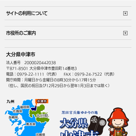
妊娠・出産
子育て・教育
市役所で働く
公共交通時刻表
サイトの利用について
成人・仕事
結婚・離婚
ごみカレンダー
施設マップ
住まい・引越
ごみ・環境
このサイトについて
個人情報の取扱い
市役所のご案内
健康・医療
障がい・福祉
ウェブアクセシビリティ
リンク・著作権
庁舎地図
組織案内
サイトマップ
大分県中津市
高齢・介護
死亡・相続
中津市へのアクセス
法人番号 2000020442038
〒871-8501 大分県中津市豊田町14番地3
電話：0979-22-1111（代表）
FAX：0979-24-7522（代表）
開庁時間：月曜日から金曜日の8時30分から17時15分
（但し、国民の祝日及び12月29日から翌年1月3日までは除く）