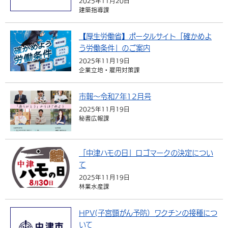
2025年11月20日
建築指導課
【厚生労働省】ポータルサイト「確かめよ
う労働条件」のご案内
2025年11月19日
企業立地・雇用対策課
市報～令和7年12月号
2025年11月19日
秘書広報課
「中津ハモの日」ロゴマークの決定につい
て
2025年11月19日
林業水産課
HPV(子宮頸がん予防）ワクチンの接種につ
いて