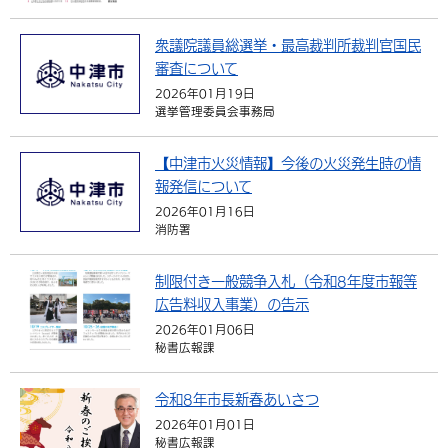
衆議院議員総選挙・最高裁判所裁判官国民
審査について
2026年01月19日
選挙管理委員会事務局
【中津市火災情報】今後の火災発生時の情
報発信について
2026年01月16日
消防署
制限付き一般競争入札（令和8年度市報等
広告料収入事業）の告示
2026年01月06日
秘書広報課
令和8年市長新春あいさつ
2026年01月01日
秘書広報課