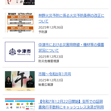
林野火災予防に係る火災予防条例の改正に
ついて
2025年12月26日
予防課
中津市における災害用物資・機材等の備蓄
状況について
2025年12月23日
防災危機管理課
市報～令和8年1月号
2025年12月22日
秘書広報課
【令和7年12月22日開始】支所での証明
書発行手数料にキャッシュレス決済が利用