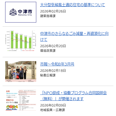
大分型気候風土適応住宅の基準について
環境・衛生
生涯学習・スポーツ・人権
都市整備
手当・助成
健康・医療
観光なび
スポットを探す
市政情報
中国語（繁体字）
韓国語（한국어）
2026年02月26日
建築指導課
選挙
外国人の方向け情報
相談・支援・情報
計画・施策
遊ぶ・体験する
グルメ・食べる
中津市について
市役所の紹介
組織案内
買う・おみやげ
四季のイベント・祭り
地方創生・地域活性化
広報・広聴
中津市のさらなるごみ減量・再資源化に向
けて
移住・定住
行政・計画
2026年02月20日
環境政策課
市報～令和8年3月号
2026年02月18日
秘書広報課
「NPO助成・協働プログラム合同説明会
（無料）」が開催されます
2026年02月09日
地域振興・広聴課