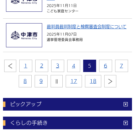
2025年11月11日
こども家庭センター
裁判員裁判制度と検察審査会制度について
2025年11月07日
選挙管理委員会事務局
1
2
3
4
5
6
7
8
9
||
17
18
ピックアップ
電子申請
窓口の
混雑状況
くらしの手続き
体育施設
予約状況
ご意見・ご要望