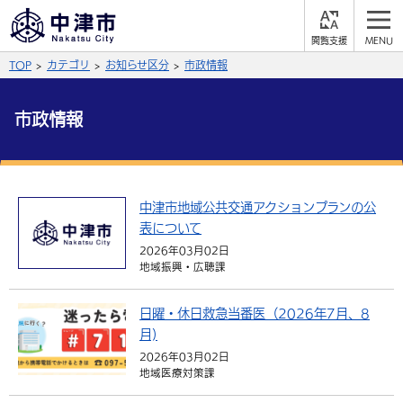
閲
M
覧
E
サイト内検索
文字の大きさ
TOP
カテゴリ
お知らせ区分
市政情報
支
N
援
U
拡大
標準
縮小
市政情報
背景色
公式SNS
黒
青
白
Facebook
X (Twitter)
YouTube
中津市地域公共交通アクションプランの公
やさしい日本語
表について
総合メニュー
2026年03月02日
地域振興・広聴課
ふりがなをつける
くらしの情報
届出・登録・証明
保険・年金
事業者の方へ
日曜・休日救急当番医（2026年7月、8
よみあげる
月)
福祉・介護
健康・予防
入札・契約
産業・雇用
子育て・教育
2026年03月02日
言語を選択
地域医療対策課
税金
住宅・インフラ
農林水産業
税金
施設情報
子どもを預ける
観光・移住
英語（English）
中国語（簡体字）