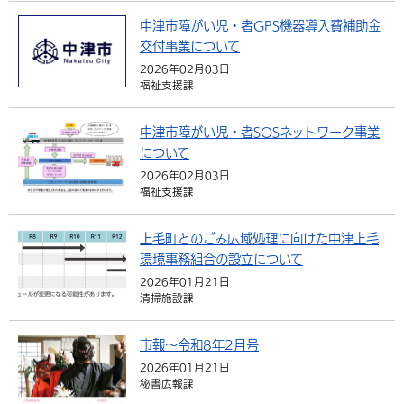
中津市障がい児・者GPS機器導入費補助金
交付事業について
2026年02月03日
福祉支援課
中津市障がい児・者SOSネットワーク事業
について
2026年02月03日
福祉支援課
上毛町とのごみ広域処理に向けた中津上毛
環境事務組合の設立について
2026年01月21日
清掃施設課
市報～令和8年2月号
2026年01月21日
秘書広報課