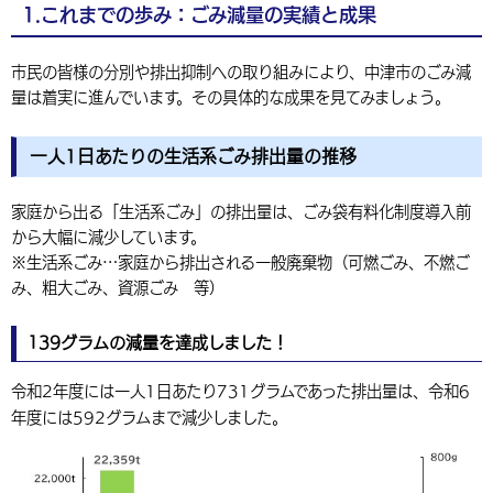
1.これまでの歩み：ごみ減量の実績と成果
環境・衛生
生涯学習・スポーツ・人権
都市整備
手当・助成
健康・医療
観光なび
スポットを探す
市政情報
中国語（繁体字）
韓国語（한국어）
選挙
外国人の方向け情報
市民の皆様の分別や排出抑制への取り組みにより、中津市のごみ減
相談・支援・情報
計画・施策
遊ぶ・体験する
グルメ・食べる
中津市について
市役所の紹介
量は着実に進んでいます。その具体的な成果を見てみましょう。
組織案内
買う・おみやげ
四季のイベント・祭り
地方創生・地域活性化
広報・広聴
一人1日あたりの生活系ごみ排出量の推移
移住・定住
行政・計画
家庭から出る「生活系ごみ」の排出量は、ごみ袋有料化制度導入前
から大幅に減少しています。
※生活系ごみ…家庭から排出される一般廃棄物（可燃ごみ、不燃ご
み、粗大ごみ、資源ごみ 等）
139グラムの減量を達成しました！
令和2年度には一人1日あたり731グラムであった排出量は、令和6
年度には592グラムまで減少しました。