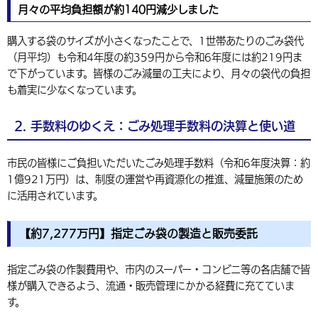
月々の平均負担額が約140円減少しました
購入する袋のサイズが小さくなったことで、1世帯あたりのごみ袋代
（月平均）も令和4年度の約359円から令和6年度には約219円ま
で下がっています。皆様のごみ減量の工夫により、月々の袋代の負担
も着実に少なくなっています。
2. 手数料のゆくえ：ごみ処理手数料の決算と使い道
市民の皆様にご負担いただいたごみ処理手数料（令和6年度決算：約
1億921万円）は、制度の運営や再資源化の推進、減量施策のため
に活用されています。
【約7,277万円】指定ごみ袋の製造と販売委託
指定ごみ袋の作製費用や、市内のスーパー・コンビニ等の各店舗で皆
様が購入できるよう、流通・販売管理にかかる経費に充てていま
す。