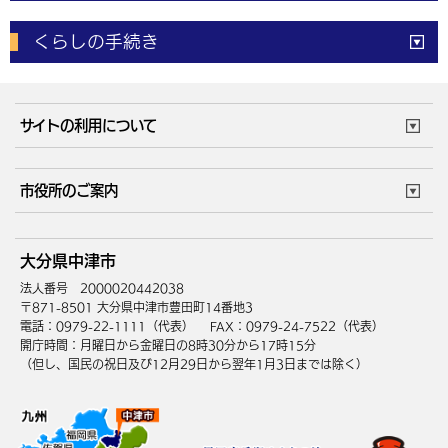
電子申請
窓口の
混雑状況
くらしの手続き
体育施設
予約状況
ご意見・ご要望
妊娠・出産
子育て・教育
市役所で働く
公共交通時刻表
サイトの利用について
成人・仕事
結婚・離婚
ごみカレンダー
施設マップ
住まい・引越
ごみ・環境
このサイトについて
個人情報の取扱い
市役所のご案内
健康・医療
障がい・福祉
ウェブアクセシビリティ
リンク・著作権
庁舎地図
組織案内
サイトマップ
大分県中津市
高齢・介護
死亡・相続
中津市へのアクセス
法人番号 2000020442038
〒871-8501 大分県中津市豊田町14番地3
電話：0979-22-1111（代表）
FAX：0979-24-7522（代表）
開庁時間：月曜日から金曜日の8時30分から17時15分
（但し、国民の祝日及び12月29日から翌年1月3日までは除く）