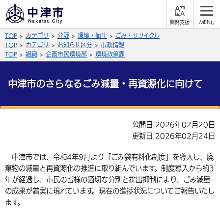
閲
M
覧
E
サイト内検索
文字の大きさ
TOP
カテゴリ
分野
環境・衛生
ごみ・リサイクル
支
N
援
U
TOP
カテゴリ
お知らせ区分
市政情報
拡大
標準
縮小
TOP
組織
企画市民環境部
環境政策課
背景色
公式SNS
中津市のさらなるごみ減量・再資源化に向けて
黒
青
白
Facebook
X (Twitter)
YouTube
やさしい日本語
公開日 2026年02月20日
総合メニュー
更新日 2026年02月24日
ふりがなをつける
くらしの情報
中津市では、令和4年9月より「ごみ袋有料化制度」を導入し、廃
棄物の減量と再資源化の推進に取り組んでいます。制度導入から約3
届出・登録・証明
保険・年金
事業者の方へ
よみあげる
年が経過し、市民の皆様の適切な分別と排出抑制により、ごみ減量
福祉・介護
健康・予防
の成果が着実に現れています。現在の進捗状況についてご報告いたし
入札・契約
産業・雇用
子育て・教育
言語を選択
ます。
税金
住宅・インフラ
農林水産業
税金
施設情報
子どもを預ける
観光・移住
英語（English）
中国語（簡体字）