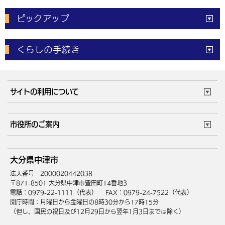
ピックアップ
電子申請
窓口の
混雑状況
くらしの手続き
体育施設
予約状況
ご意見・ご要望
妊娠・出産
子育て・教育
市役所で働く
公共交通時刻表
サイトの利用について
成人・仕事
結婚・離婚
ごみカレンダー
施設マップ
住まい・引越
ごみ・環境
このサイトについて
個人情報の取扱い
市役所のご案内
健康・医療
障がい・福祉
ウェブアクセシビリティ
リンク・著作権
庁舎地図
組織案内
サイトマップ
大分県中津市
高齢・介護
死亡・相続
中津市へのアクセス
法人番号 2000020442038
〒871-8501 大分県中津市豊田町14番地3
電話：0979-22-1111（代表）
FAX：0979-24-7522（代表）
開庁時間：月曜日から金曜日の8時30分から17時15分
（但し、国民の祝日及び12月29日から翌年1月3日までは除く）