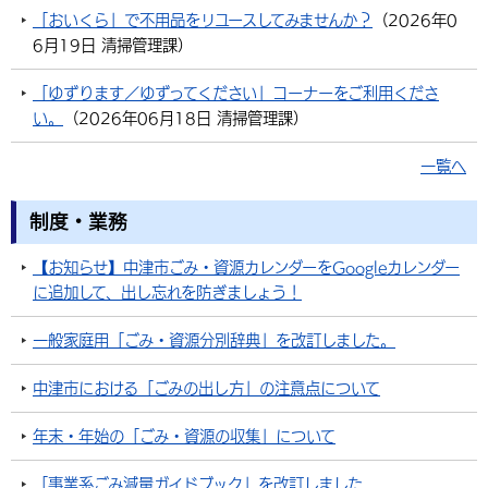
「おいくら」で不用品をリユースしてみませんか？
（
2026年0
環境・衛生
生涯学習・スポーツ・人権
都市整備
手当・助成
健康・医療
観光なび
スポットを探す
市政情報
中国語（繁体字）
韓国語（한국어）
6月19日
清掃管理課
）
選挙
外国人の方向け情報
相談・支援・情報
計画・施策
遊ぶ・体験する
グルメ・食べる
中津市について
市役所の紹介
「ゆずります／ゆずってください」コーナーをご利用くださ
組織案内
い。
（
2026年06月18日
清掃管理課
）
買う・おみやげ
四季のイベント・祭り
地方創生・地域活性化
広報・広聴
一覧へ
移住・定住
行政・計画
制度・業務
【お知らせ】中津市ごみ・資源カレンダーをGoogleカレンダー
に追加して、出し忘れを防ぎましょう！
一般家庭用「ごみ・資源分別辞典」を改訂しました。
中津市における「ごみの出し方」の注意点について
年末・年始の「ごみ・資源の収集」について
「事業系ごみ減量ガイドブック」を改訂しました