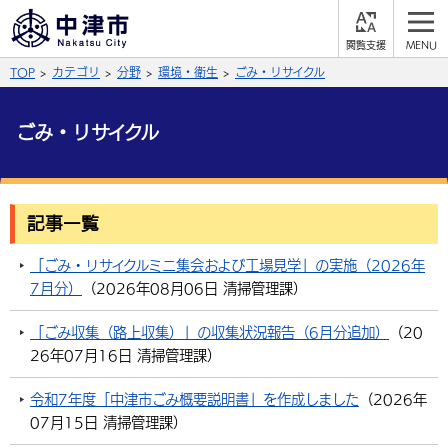
閲
M
覧
E
サイト内検索
文字の大きさ
TOP
カテゴリ
分野
環境・衛生
ごみ・リサイクル
支
N
援
U
拡大
標準
縮小
ごみ・リサイクル
背景色
公式SNS
黒
青
白
Facebook
X (Twitter)
YouTube
記事一覧
やさしい日本語
総合メニュー
「ごみ・リサイクルミニ集会および工場見学」の実施（2026年
7月分）
（
2026年08月06日
清掃管理課
）
ふりがなをつける
くらしの情報
「ごみ収集（路上収集）」の収集状況報告（6月分追加）
（
20
届出・登録・証明
保険・年金
事業者の方へ
26年07月16日
清掃管理課
よみあげる
）
福祉・介護
健康・予防
入札・契約
産業・雇用
子育て・教育
令和7年度「中津市ごみ概要説明書」を作成しました
（
2026年
言語を選択
07月15日
清掃管理課
）
税金
住宅・インフラ
農林水産業
税金
施設情報
子どもを預ける
観光・移住
英語（English）
中国語（簡体字）