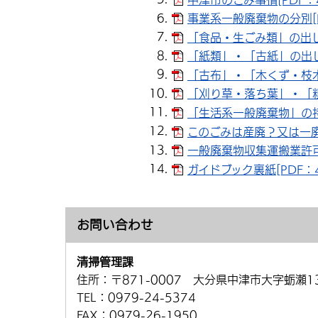
事業系一般廃棄物の分別[P
「食品・生ごみ類」の出し方
「紙類」・「古紙」の出し方
「古布」・「木くず・枝木」
「刈り草・落ち葉」・「粗大
「生活系一般廃棄物」の持込
このごみは産廃？又は一廃？
一般廃棄物収集運搬業許可業
ガイドブック裏紙[PDF：4
お問い合わせ
清掃管理課
住所：
〒871-0007 大分県中津市大字蛎瀬1
TEL：
0979-24-5374
FAX：
0979-26-1950