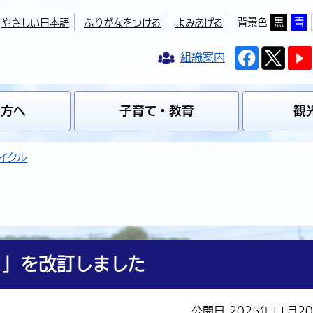
背景色
黒
青
やさしい日本語
ふりがなをつける
よみあげる
組織案内
の方へ
子育て・教育
観
イクル
ク」を改訂しました
公開日 2025年11月2