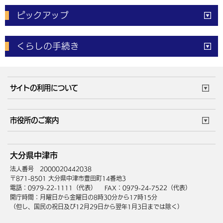
ピックアップ
電子申請
窓口の
混雑状況
くらしの手続き
体育施設
予約状況
ご意見・ご要望
妊娠・出産
子育て・教育
市役所で働く
公共交通時刻表
サイトの利用について
成人・仕事
結婚・離婚
ごみカレンダー
施設マップ
住まい・引越
ごみ・環境
このサイトについて
個人情報の取扱い
市役所のご案内
健康・医療
障がい・福祉
ウェブアクセシビリティ
リンク・著作権
庁舎地図
組織案内
サイトマップ
大分県中津市
高齢・介護
死亡・相続
中津市へのアクセス
法人番号 2000020442038
〒871-8501 大分県中津市豊田町14番地3
電話：0979-22-1111（代表）
FAX：0979-24-7522（代表）
開庁時間：月曜日から金曜日の8時30分から17時15分
（但し、国民の祝日及び12月29日から翌年1月3日までは除く）