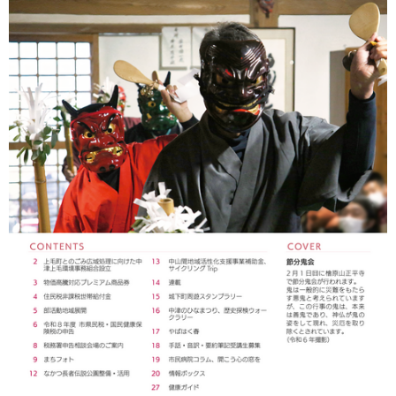
環境・衛生
生涯学習・スポーツ・人権
都市整備
手当・助成
健康・医療
観光なび
スポットを探す
市政情報
中国語（繁体字）
韓国語（한국어）
選挙
外国人の方向け情報
相談・支援・情報
計画・施策
遊ぶ・体験する
グルメ・食べる
中津市について
市役所の紹介
組織案内
買う・おみやげ
四季のイベント・祭り
地方創生・地域活性化
広報・広聴
移住・定住
行政・計画