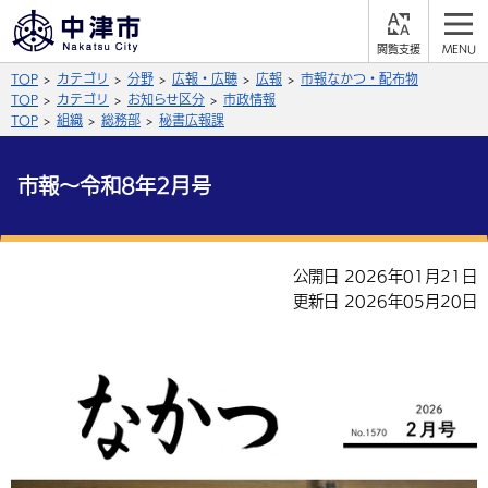
閲
M
覧
E
サイト内検索
文字の大きさ
TOP
カテゴリ
分野
広報・広聴
広報
市報なかつ・配布物
支
N
援
U
TOP
カテゴリ
お知らせ区分
市政情報
拡大
標準
縮小
TOP
組織
総務部
秘書広報課
背景色
公式SNS
市報～令和8年2月号
黒
青
白
Facebook
X (Twitter)
YouTube
やさしい日本語
公開日 2026年01月21日
総合メニュー
更新日 2026年05月20日
ふりがなをつける
くらしの情報
届出・登録・証明
保険・年金
事業者の方へ
よみあげる
福祉・介護
健康・予防
入札・契約
産業・雇用
子育て・教育
言語を選択
税金
住宅・インフラ
農林水産業
税金
施設情報
子どもを預ける
観光・移住
英語（English）
中国語（簡体字）