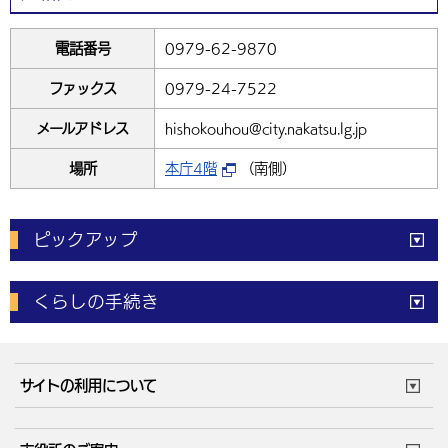
電話番号
0979-62-9870
ファックス
0979-24-7522
メールアドレス
hishokouhou@city.nakatsu.lg.jp
場所
本庁4階
（南側）
ピックアップ
電子申請
窓口の
混雑状況
くらしの手続き
体育施設
予約状況
ご意見・ご要望
妊娠・出産
子育て・教育
市役所で働く
公共交通時刻表
サイトの利用について
成人・仕事
結婚・離婚
ごみカレンダー
施設マップ
住まい・引越
ごみ・環境
このサイトについて
個人情報の取扱い