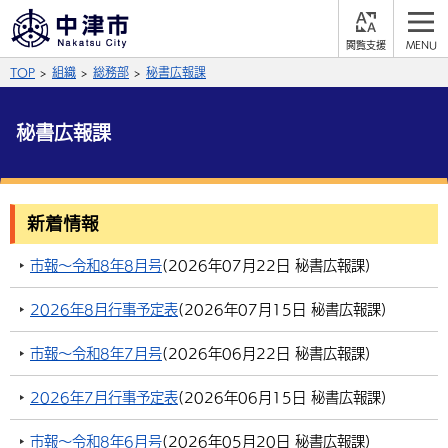
閲
M
覧
E
サイト内検索
文字の大きさ
TOP
組織
総務部
秘書広報課
支
N
援
U
拡大
標準
縮小
秘書広報課
背景色
公式SNS
黒
青
白
Facebook
X (Twitter)
YouTube
新着情報
やさしい日本語
総合メニュー
市報～令和8年8月号
(
2026年07月22日
秘書広報課
)
ふりがなをつける
くらしの情報
2026年8月行事予定表
(
2026年07月15日
秘書広報課
)
届出・登録・証明
保険・年金
事業者の方へ
市報～令和8年7月号
(
2026年06月22日
秘書広報課
)
よみあげる
福祉・介護
健康・予防
入札・契約
産業・雇用
子育て・教育
2026年7月行事予定表
(
2026年06月15日
秘書広報課
)
言語を選択
税金
住宅・インフラ
農林水産業
税金
施設情報
子どもを預ける
観光・移住
英語（English）
中国語（簡体字）
市報～令和8年6月号
(
2026年05月20日
秘書広報課
)