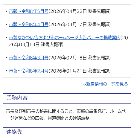
環境・衛生
生涯学習・スポーツ・人権
都市整備
手当・助成
健康・医療
観光なび
スポットを探す
市政情報
市報～令和8年5月号
中国語（繁体字）
(
2026年04月22日
韓国語（한국어）
秘書広報課
)
選挙
外国人の方向け情報
相談・支援・情報
計画・施策
遊ぶ・体験する
グルメ・食べる
中津市について
市役所の紹介
市報～令和8年4月号
(
2026年03月17日
秘書広報課
)
組織案内
買う・おみやげ
四季のイベント・祭り
地方創生・地域活性化
広報・広聴
市報なかつ広告および市ホームページ広告バナーの掲載案内
(
20
26年03月13日
秘書広報課
)
移住・定住
行政・計画
市報～令和8年3月号
(
2026年02月18日
秘書広報課
)
市報～令和8年2月号
(
2026年01月21日
秘書広報課
)
>>新着情報の一覧を見る
業務内容
市長及び副市長の秘書に関すること、市報の編集発行、ホームペ
ージ運営などの広報、報道機関との連絡調整
連絡先