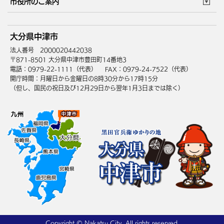
市役所のご案内
健康・医療
障がい・福祉
ウェブアクセシビリティ
リンク・著作権
庁舎地図
組織案内
サイトマップ
大分県中津市
高齢・介護
死亡・相続
中津市へのアクセス
法人番号 2000020442038
〒871-8501 大分県中津市豊田町14番地3
電話：0979-22-1111（代表）
FAX：0979-24-7522（代表）
開庁時間：月曜日から金曜日の8時30分から17時15分
（但し、国民の祝日及び12月29日から翌年1月3日までは除く）
Copyright © Nakatsu City, All rights reserved.