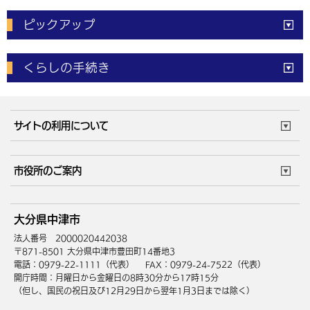
ピックアップ
電子申請
窓口の
混雑状況
くらしの手続き
体育施設
予約状況
ご意見・ご要望
妊娠・出産
子育て・教育
市役所で働く
公共交通時刻表
サイトの利用について
成人・仕事
結婚・離婚
ごみカレンダー
施設マップ
住まい・引越
ごみ・環境
このサイトについて
個人情報の取扱い
市役所のご案内
健康・医療
障がい・福祉
ウェブアクセシビリティ
リンク・著作権
庁舎地図
組織案内
サイトマップ
大分県中津市
高齢・介護
死亡・相続
中津市へのアクセス
法人番号 2000020442038
〒871-8501 大分県中津市豊田町14番地3
電話：0979-22-1111（代表）
FAX：0979-24-7522（代表）
開庁時間：月曜日から金曜日の8時30分から17時15分
（但し、国民の祝日及び12月29日から翌年1月3日までは除く）