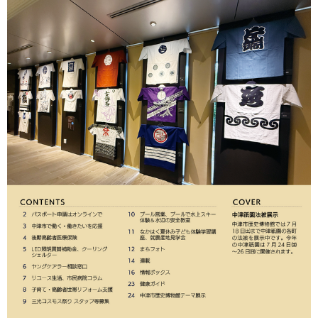
環境・衛生
生涯学習・スポーツ・人権
都市整備
手当・助成
健康・医療
観光なび
スポットを探す
市政情報
中国語（繁体字）
韓国語（한국어）
選挙
外国人の方向け情報
相談・支援・情報
計画・施策
遊ぶ・体験する
グルメ・食べる
中津市について
市役所の紹介
組織案内
買う・おみやげ
四季のイベント・祭り
地方創生・地域活性化
広報・広聴
移住・定住
行政・計画