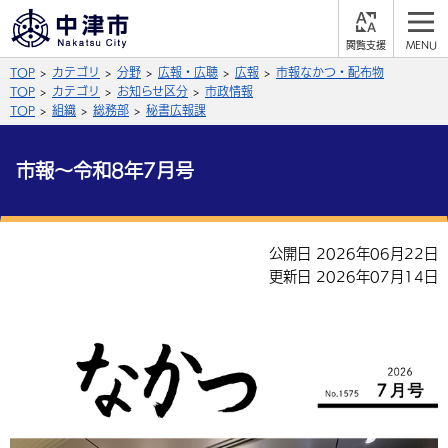
閲
M
覧
E
サイト内検索
文字の大きさ
TOP
カテゴリ
分野
広報・広聴
広報
市報なかつ・配布物
支
N
援
U
TOP
カテゴリ
お知らせ区分
市政情報
拡大
標準
縮小
TOP
組織
総務部
秘書広報課
背景色
公式SNS
市報～令和8年7月号
黒
青
白
Facebook
X (Twitter)
YouTube
やさしい日本語
公開日 2026年06月22日
総合メニュー
更新日 2026年07月14日
ふりがなをつける
くらしの情報
届出・登録・証明
保険・年金
事業者の方へ
よみあげる
福祉・介護
健康・予防
入札・契約
産業・雇用
子育て・教育
言語を選択
税金
住宅・インフラ
農林水産業
税金
施設情報
子どもを預ける
観光・移住
英語（English）
中国語（簡体字）