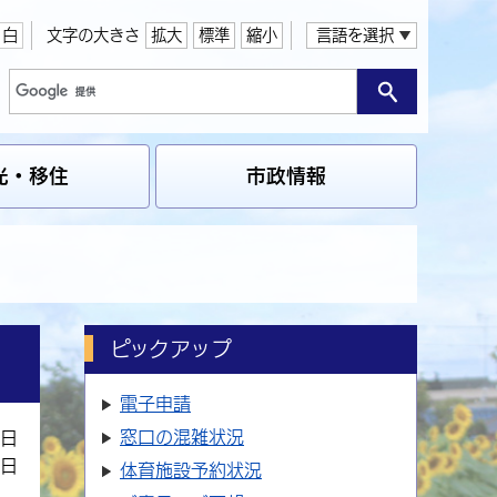
白
文字の大きさ
拡大
標準
縮小
言語を選択
光・移住
市政情報
ピックアップ
電子申請
窓口の
混雑状況
3日
5日
体育施設
予約状況