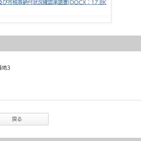
び市税等納付状況確認承諾書[DOCX：17.8K
番地3
戻る