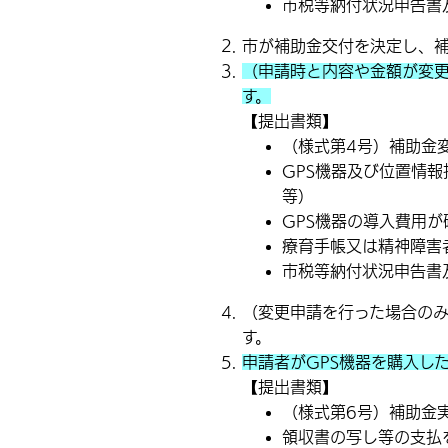
市税等納付状況申告書
市が補助金交付を決定し、
（申請時と内容や金額が変
す。
【提出書類】
（様式第4号）補助金
GPS機器及び位置情
等）
GPS機器の導入費用
療育手帳又は精神障害
市税等納付状況申告書
（変更申請を行った場合の
す。
申請者がGPS機器を購入し
【提出書類】
（様式第6号）補助金
領収書の写し等の支払