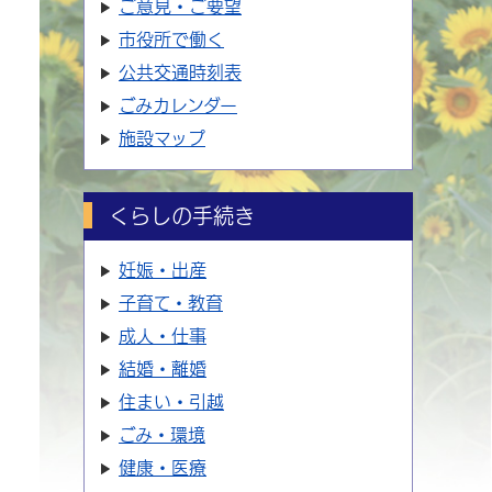
ご意見・ご要望
市役所で働く
公共交通時刻表
ごみカレンダー
施設マップ
くらしの手続き
妊娠・出産
子育て・教育
成人・仕事
結婚・離婚
住まい・引越
ごみ・環境
健康・医療