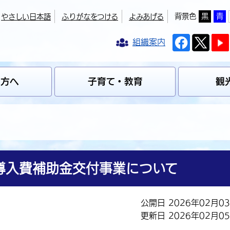
背景色
黒
青
やさしい日本語
ふりがなをつける
よみあげる
組織案内
の方へ
子育て・教育
観
導入費補助金交付事業について
公開日 2026年02月0
更新日 2026年02月0