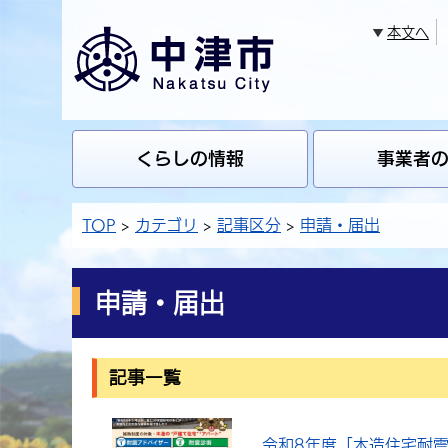
本文へ
くらしの情報
事業者
TOP
カテゴリ
記事区分
申請・届出
申請・届出
記事一覧
令和8年度「木造住宅耐