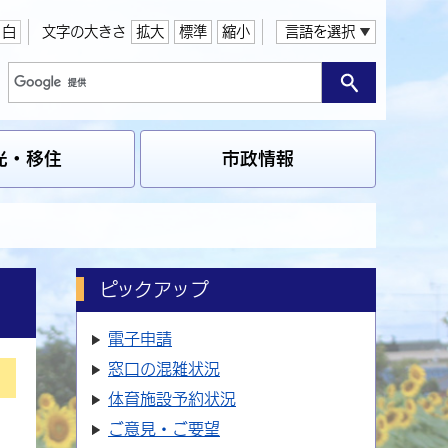
白
文字の大きさ
拡大
標準
縮小
言語を選択
光・移住
市政情報
ピックアップ
電子申請
窓口の
混雑状況
体育施設
予約状況
ご意見・ご要望