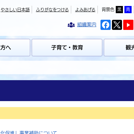
背景色
黒
青
やさしい日本語
ふりがなをつける
よみあげる
組織案内
の方へ
子育て・教育
観
震化促進」事業補助について