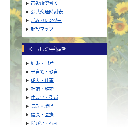
市役所で働く
公共交通時刻表
ごみカレンダー
施設マップ
くらしの手続き
妊娠・出産
子育て・教育
成人・仕事
結婚・離婚
住まい・引越
ごみ・環境
健康・医療
障がい・福祉