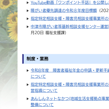
YouTube動画「ワンポイント手話」を公開
障がい者優先調達の令和８年度目標額
（
20
指定特定相談支援・障害児相談支援事業所の
中津市障がい者等基幹相談支援センター運営
月20日
福祉支援課
）
制度・業務
令和8年度 障害者福祉年金の申請・更新手
について
指定特定相談支援・障害児相談支援事業所の
営指導について
あんしんネットなかつ(地域生活支援拠点事業
整備について