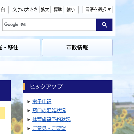
白
文字の大きさ
拡大
標準
縮小
言語を選択
光・移住
市政情報
ピックアップ
電子申請
窓口の
混雑状況
体育施設
予約状況
ご意見・ご要望