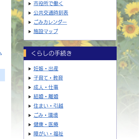
市役所で働く
公共交通時刻表
ごみカレンダー
施設マップ
へ
くらしの手続き
妊娠・出産
子育て・教育
成人・仕事
結婚・離婚
住まい・引越
ごみ・環境
健康・医療
障がい・福祉