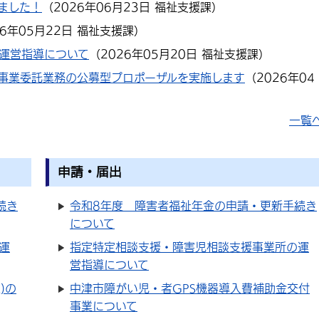
しました！
（
2026年06月23日
福祉支援課
）
26年05月22日
福祉支援課
）
運営指導について
（
2026年05月20日
福祉支援課
）
事業委託業務の公募型プロポーザルを実施します
（
2026年04
一覧
申請・届出
続き
令和8年度 障害者福祉年金の申請・更新手続き
について
運
指定特定相談支援・障害児相談支援事業所の運
営指導について
)の
中津市障がい児・者GPS機器導入費補助金交付
事業について