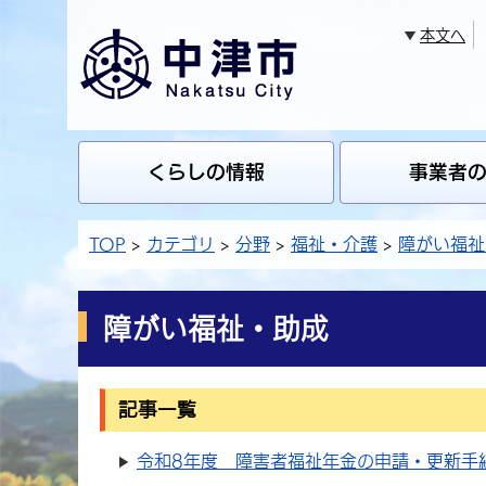
本文へ
くらしの情報
事業者
TOP
カテゴリ
分野
福祉・介護
障がい福祉
障がい福祉・助成
記事一覧
令和8年度 障害者福祉年金の申請・更新手