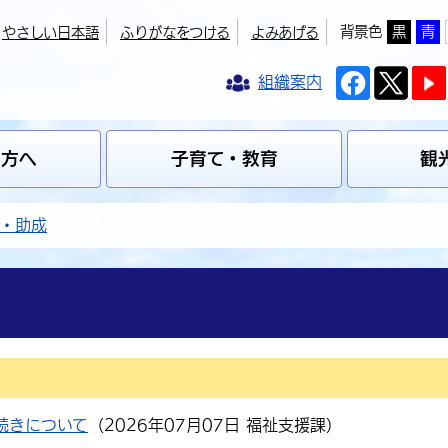
背景色
黒
青
やさしい日本語
ふりがなをつける
よみあげる
組織案内
の方へ
子育て・教育
観
・助成
続きについて
（
2026年07月07日
福祉支援課
）