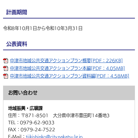
環境・衛生
生涯学習・スポーツ・人権
都市整備
手当・助成
健康・医療
観光なび
スポットを探す
市政情報
中国語（繁体字）
韓国語（한국어）
計画期間
選挙
外国人の方向け情報
相談・支援・情報
計画・施策
遊ぶ・体験する
グルメ・食べる
中津市について
市役所の紹介
令和8年10月1日から令和10年3月31日
組織案内
買う・おみやげ
四季のイベント・祭り
地方創生・地域活性化
広報・広聴
公表資料
移住・定住
行政・計画
中津市地域公共交通アクションプラン概要[PDF：226KB]
中津市地域公共交通アクションプラン本編[PDF：4.05MB]
中津市地域公共交通アクションプラン資料編[PDF：4.58MB]
お問い合わせ
地域振興・広聴課
住所：
〒871-8501 大分県中津市豊田町14番地3
TEL：
0979-62-9033
FAX：
0979-24-7522
E-Mail：
tiikishinko@city.nakatsu.lg.jp