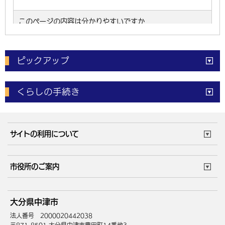
ピックアップ
電子申請
窓口の
混雑状況
くらしの手続き
体育施設
予約状況
ご意見・ご要望
妊娠・出産
子育て・教育
市役所で働く
公共交通時刻表
サイトの利用について
成人・仕事
結婚・離婚
ごみカレンダー
施設マップ
住まい・引越
ごみ・環境
このサイトについて
個人情報の取扱い
市役所のご案内
健康・医療
障がい・福祉
ウェブアクセシビリティ
リンク・著作権
庁舎地図
組織案内
サイトマップ
大分県中津市
高齢・介護
死亡・相続
中津市へのアクセス
法人番号 2000020442038