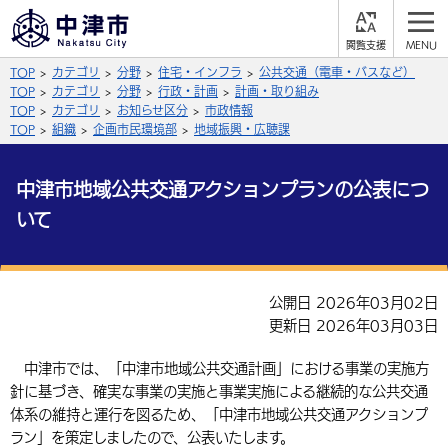
閲
M
覧
E
サイト内検索
文字の大きさ
TOP
カテゴリ
分野
住宅・インフラ
公共交通（電車・バスなど）
支
N
援
U
TOP
カテゴリ
分野
行政・計画
計画・取り組み
拡大
標準
縮小
TOP
カテゴリ
お知らせ区分
市政情報
TOP
組織
企画市民環境部
地域振興・広聴課
背景色
公式SNS
中津市地域公共交通アクションプランの公表につ
黒
青
白
Facebook
X (Twitter)
YouTube
いて
やさしい日本語
総合メニュー
ふりがなをつける
公開日 2026年03月02日
くらしの情報
更新日 2026年03月03日
届出・登録・証明
保険・年金
事業者の方へ
よみあげる
中津市では、「中津市地域公共交通計画」における事業の実施方
福祉・介護
健康・予防
入札・契約
産業・雇用
針に基づき、確実な事業の実施と事業実施による継続的な公共交通
子育て・教育
言語を選択
体系の維持と運行を図るため、「中津市地域公共交通アクションプ
税金
住宅・インフラ
農林水産業
税金
施設情報
子どもを預ける
観光・移住
ラン」を策定しましたので、公表いたします。
英語（English）
中国語（簡体字）