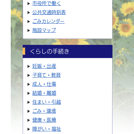
市役所で働く
公共交通時刻表
ごみカレンダー
施設マップ
くらしの手続き
妊娠・出産
子育て・教育
成人・仕事
結婚・離婚
住まい・引越
ごみ・環境
健康・医療
障がい・福祉