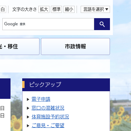
白
文字の大きさ
拡大
標準
縮小
言語を選択
光・移住
市政情報
ピックアップ
電子申請
窓口の
混雑状況
2日
4日
体育施設
予約状況
ご意見・ご要望