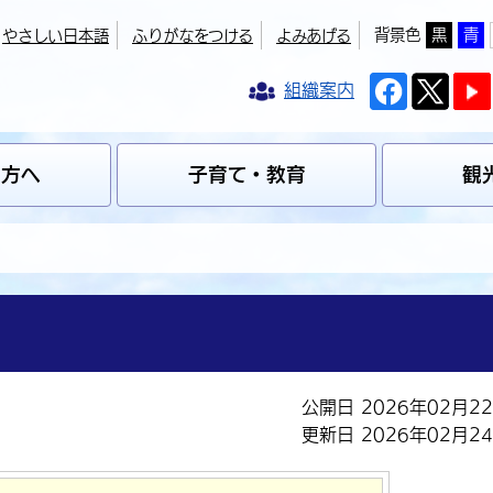
背景色
黒
青
やさしい日本語
ふりがなをつける
よみあげる
組織案内
の方へ
子育て・教育
観
公開日 2026年02月2
更新日 2026年02月2