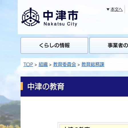
本文へ
くらしの情報
事業者
TOP
組織
教育委員会
教育総務課
中津の教育