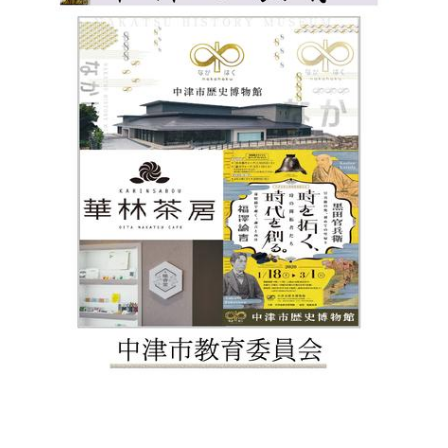
環境・衛生
生涯学習・スポーツ・人権
都市整備
手当・助成
健康・医療
観光なび
スポットを探す
市政情報
中国語（繁体字）
韓国語（한국어）
選挙
外国人の方向け情報
相談・支援・情報
計画・施策
遊ぶ・体験する
グルメ・食べる
中津市について
市役所の紹介
組織案内
買う・おみやげ
四季のイベント・祭り
地方創生・地域活性化
広報・広聴
移住・定住
行政・計画