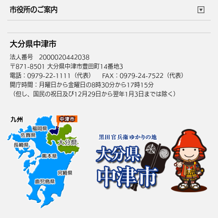
住まい・引越
ごみ・環境
このサイトについて
個人情報の取扱い
市役所のご案内
健康・医療
障がい・福祉
ウェブアクセシビリティ
リンク・著作権
庁舎地図
組織案内
サイトマップ
大分県中津市
高齢・介護
死亡・相続
中津市へのアクセス
法人番号 2000020442038
〒871-8501 大分県中津市豊田町14番地3
電話：0979-22-1111（代表）
FAX：0979-24-7522（代表）
開庁時間：月曜日から金曜日の8時30分から17時15分
（但し、国民の祝日及び12月29日から翌年1月3日までは除く）