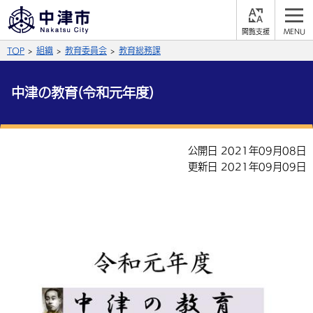
閲
M
覧
E
サイト内検索
文字の大きさ
TOP
組織
教育委員会
教育総務課
支
N
援
U
拡大
標準
縮小
中津の教育(令和元年度)
背景色
公式SNS
黒
青
白
Facebook
X (Twitter)
YouTube
公開日 2021年09月08日
更新日 2021年09月09日
やさしい日本語
総合メニュー
ふりがなをつける
くらしの情報
届出・登録・証明
保険・年金
事業者の方へ
よみあげる
福祉・介護
健康・予防
入札・契約
産業・雇用
子育て・教育
言語を選択
税金
住宅・インフラ
農林水産業
税金
施設情報
子どもを預ける
観光・移住
英語（English）
中国語（簡体字）