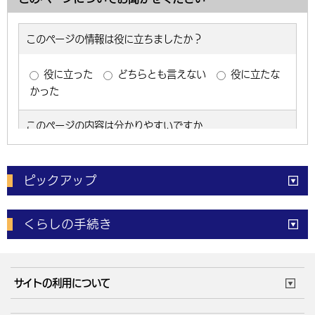
ピックアップ
電子申請
窓口の
混雑状況
くらしの手続き
体育施設
予約状況
ご意見・ご要望
妊娠・出産
子育て・教育
市役所で働く
公共交通時刻表
サイトの利用について
成人・仕事
結婚・離婚
ごみカレンダー
施設マップ