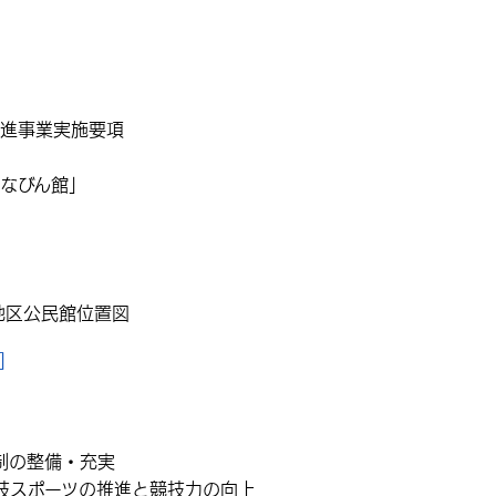
推進事業実施要項
なびん館」
地区公民館位置図
]
制の整備・充実
技スポーツの推進と競技力の向上