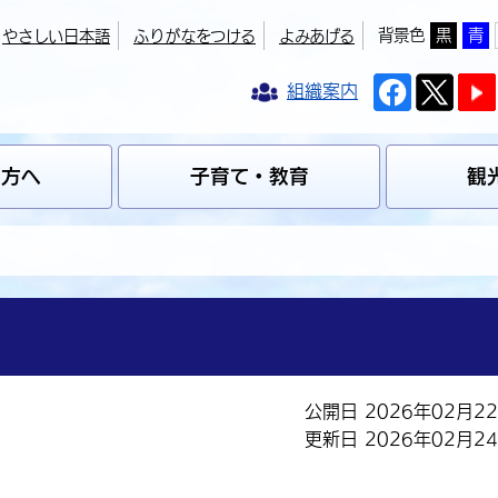
背景色
黒
青
やさしい日本語
ふりがなをつける
よみあげる
組織案内
の方へ
子育て・教育
観
公開日 2026年02月2
更新日 2026年02月2