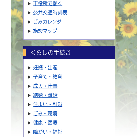
市役所で働く
公共交通時刻表
ごみカレンダー
施設マップ
くらしの手続き
妊娠・出産
子育て・教育
成人・仕事
結婚・離婚
住まい・引越
ごみ・環境
健康・医療
障がい・福祉