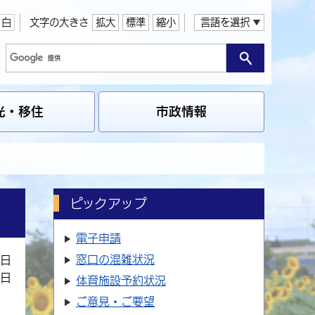
白
文字の大きさ
拡大
標準
縮小
言語を選択
光・移住
市政情報
ピックアップ
電子申請
窓口の
混雑状況
2日
4日
体育施設
予約状況
ご意見・ご要望