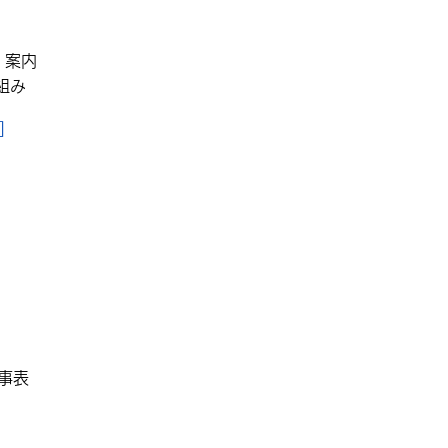
）案内
組み
]
事表