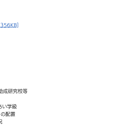
56KB]
助成研究校等
あい学級
ーの配置
況