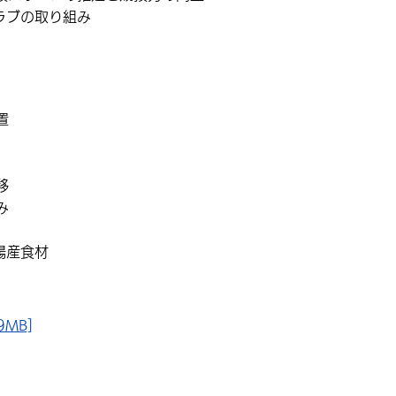
ラブの取り組み
置
移
み
場産食材
MB]