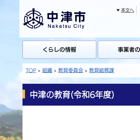
本文へ
くらしの情報
事業者
TOP
組織
教育委員会
教育総務課
中津の教育(令和6年度)