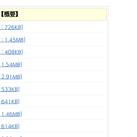
【概要】
：726KB]
1.45MB]
：408KB]
.54MB]
.91MB]
533KB]
641KB]
.46MB]
614KB]