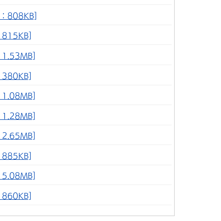
：808KB]
815KB]
.53MB]
380KB]
.08MB]
.28MB]
.65MB]
885KB]
.08MB]
860KB]