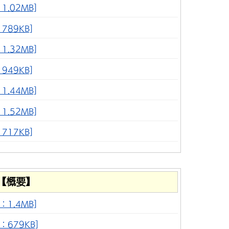
.02MB]
789KB]
.32MB]
949KB]
.44MB]
.52MB]
717KB]
【概要】
1.4MB]
：679KB]