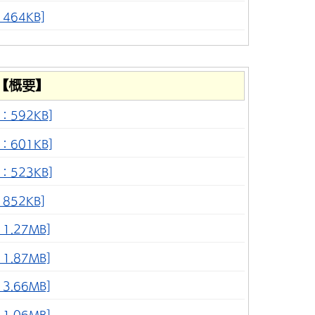
464KB]
【概要】
：592KB]
：601KB]
：523KB]
852KB]
.27MB]
.87MB]
.66MB]
.06MB]