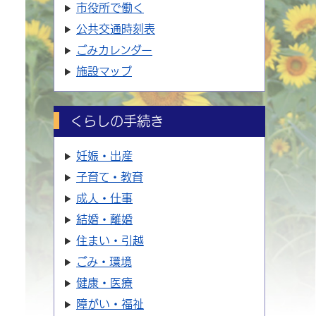
市役所で働く
公共交通時刻表
ごみカレンダー
施設マップ
くらしの手続き
妊娠・出産
子育て・教育
成人・仕事
結婚・離婚
住まい・引越
ごみ・環境
健康・医療
障がい・福祉