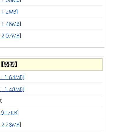
1.2MB]
.46MB]
.07MB]
【概要】
1.64MB]
1.48MB]
中）
917KB]
.28MB]