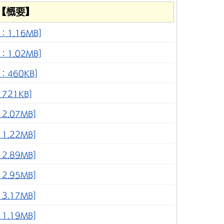
【概要】
1.16MB]
1.02MB]
：460KB]
721KB]
.07MB]
.22MB]
.89MB]
.95MB]
.17MB]
.19MB]