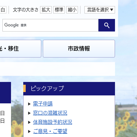
白
文字の大きさ
拡大
標準
縮小
言語を選択
光・移住
市政情報
ピックアップ
電子申請
窓口の
混雑状況
4日
8日
体育施設
予約状況
ご意見・ご要望