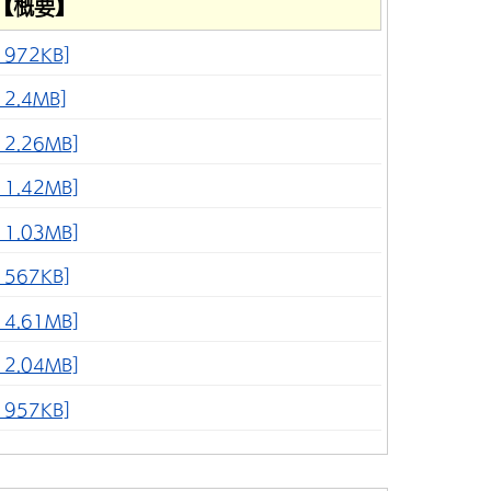
【概要】
972KB]
2.4MB]
.26MB]
.42MB]
.03MB]
567KB]
.61MB]
.04MB]
957KB]