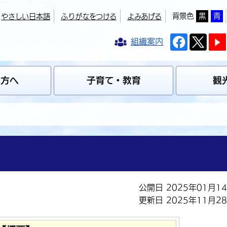
背景色
黒
青
やさしい日本語
ふりがなをつける
よみあげる
組織案内
の方へ
子育て・教育
観
公開日 2025年01月1
更新日 2025年11月2