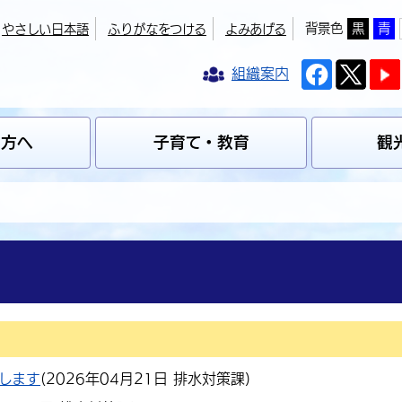
背景色
黒
青
やさしい日本語
ふりがなをつける
よみあげる
組織案内
の方へ
子育て・教育
観
します
(
2026年04月21日
排水対策課
)