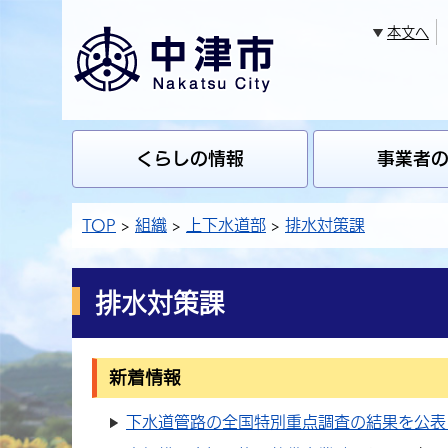
本文へ
くらしの情報
事業者
TOP
組織
上下水道部
排水対策課
排水対策課
新着情報
下水道管路の全国特別重点調査の結果を公表