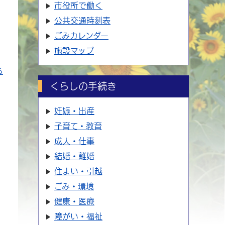
市役所で働く
公共交通時刻表
ごみカレンダー
施設マップ
る
くらしの手続き
妊娠・出産
子育て・教育
成人・仕事
結婚・離婚
住まい・引越
ごみ・環境
健康・医療
障がい・福祉