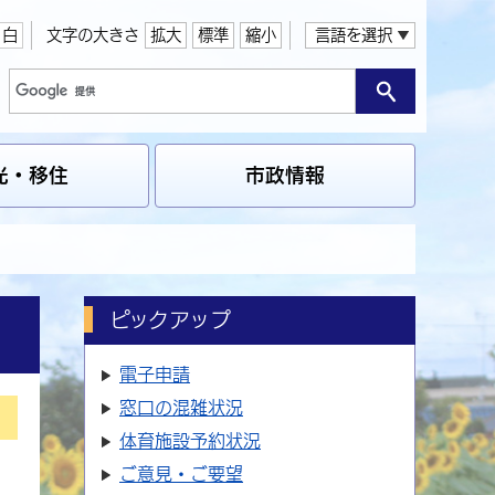
白
文字の大きさ
拡大
標準
縮小
言語を選択
光・移住
市政情報
ピックアップ
電子申請
窓口の
混雑状況
体育施設
予約状況
ご意見・ご要望