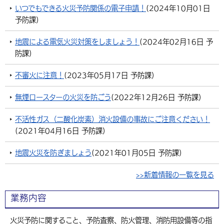
いつでもできる火災予防関係の電子申請！
(
2024年10月01日
環境・衛生
生涯学習・スポーツ・人権
都市整備
手当・助成
健康・医療
観光なび
スポットを探す
市政情報
中国語（繁体字）
韓国語（한국어）
予防課
)
選挙
外国人の方向け情報
相談・支援・情報
計画・施策
遊ぶ・体験する
グルメ・食べる
中津市について
市役所の紹介
地震による電気火災対策をしましょう！
(
2024年02月16日
予
組織案内
防課
)
買う・おみやげ
四季のイベント・祭り
地方創生・地域活性化
広報・広聴
不審火に注意！
(
2023年05月17日
予防課
)
移住・定住
行政・計画
無煙ロースターの火災を防ごう
(
2022年12月26日
予防課
)
不活性ガス（二酸化炭素）消火設備の事故にご注意ください！
(
2021年04月16日
予防課
)
地震火災を防ぎましょう
(
2021年01月05日
予防課
)
>>新着情報の一覧を見る
業務内容
火災予防に関すること、予防査察、防火管理、消防用設備等の指