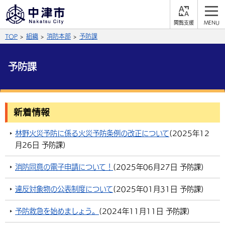
閲
M
覧
E
サイト内検索
文字の大きさ
TOP
組織
消防本部
予防課
支
N
援
U
拡大
標準
縮小
予防課
背景色
公式SNS
黒
青
白
Facebook
X (Twitter)
YouTube
新着情報
やさしい日本語
総合メニュー
林野火災予防に係る火災予防条例の改正について
(
2025年12
月26日
予防課
)
ふりがなをつける
くらしの情報
消防同意の電子申請について！
(
2025年06月27日
予防課
)
届出・登録・証明
保険・年金
事業者の方へ
よみあげる
違反対象物の公表制度について
(
2025年01月31日
予防課
)
福祉・介護
健康・予防
入札・契約
産業・雇用
子育て・教育
言語を選択
予防救急を始めましょう。
(
2024年11月11日
予防課
)
税金
住宅・インフラ
農林水産業
税金
施設情報
子どもを預ける
観光・移住
英語（English）
中国語（簡体字）