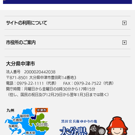
体育施設
予約状況
ご意見・ご要望
妊娠・出産
子育て・教育
市役所で働く
公共交通時刻表
サイトの利用について
成人・仕事
結婚・離婚
ごみカレンダー
施設マップ
住まい・引越
ごみ・環境
このサイトについて
個人情報の取扱い
市役所のご案内
健康・医療
障がい・福祉
ウェブアクセシビリティ
リンク・著作権
庁舎地図
組織案内
サイトマップ
大分県中津市
高齢・介護
死亡・相続
中津市へのアクセス
法人番号 2000020442038
〒871-8501 大分県中津市豊田町14番地3
電話：0979-22-1111（代表）
FAX：0979-24-7522（代表）
開庁時間：月曜日から金曜日の8時30分から17時15分
（但し、国民の祝日及び12月29日から翌年1月3日までは除く）