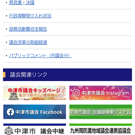
意見書・決議
行政視察受け入れ状況
政務活動費収支報告
議会改革の取組経過
パブリックコメント（市議会分）
議会関連リンク