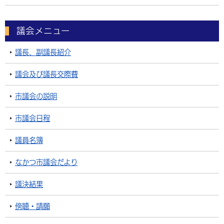
環境・衛生
生涯学習・スポーツ・人権
都市整備
手当・助成
健康・医療
観光なび
スポットを探す
市政情報
中国語（繁体字）
韓国語（한국어）
議会メニュー
選挙
外国人の方向け情報
相談・支援・情報
計画・施策
遊ぶ・体験する
グルメ・食べる
中津市について
市役所の紹介
組織案内
議長、副議長紹介
買う・おみやげ
四季のイベント・祭り
地方創生・地域活性化
広報・広聴
議会及び議長交際費
移住・定住
行政・計画
市議会の説明
市議会日程
議員名簿
なかつ市議会だより
議決結果
傍聴・請願