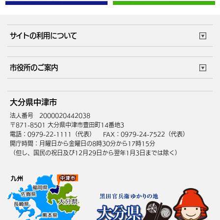
サイトの利用について
このサイトについて
個人情報の取扱い
市役所のご案内
ウェブアクセシビリティ
リンク・著作権
庁舎地図
組織案内
サイトマップ
大分県中津市
中津市へのアクセス
法人番号 2000020442038
〒871-8501 大分県中津市豊田町14番地3
電話：0979-22-1111（代表）
FAX：0979-24-7522（代表）
開庁時間：月曜日から金曜日の8時30分から17時15分
（但し、国民の祝日及び12月29日から翌年1月3日までは除く）