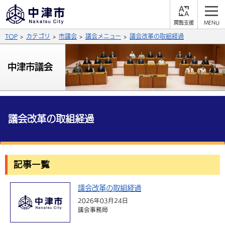
閲
M
覧
E
サイト内検索
文字の大きさ
TOP
カテゴリ
市議会
議会メニュー
議会改革の取組経過
支
N
援
U
拡大
標準
縮小
中津市議会
背景色
公式SNS
黒
青
白
Facebook
X (Twitter)
YouTube
議会改革の取組経過
やさしい日本語
総合メニュー
ふりがなをつける
くらしの情報
記事一覧
届出・登録・証明
保険・年金
事業者の方へ
よみあげる
議会改革の取組経過
福祉・介護
健康・予防
入札・契約
産業・雇用
子育て・教育
2026年03月24日
言語を選択
議会事務局
税金
住宅・インフラ
農林水産業
税金
施設情報
子どもを預ける
観光・移住
英語（English）
中国語（簡体字）