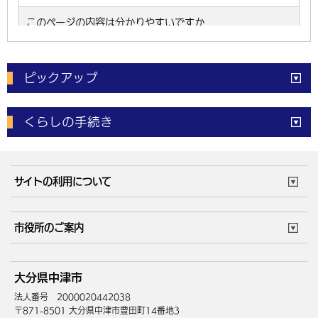
ピックアップ
電子申請
窓口の
混雑状況
くらしの手続き
体育施設
予約状況
ご意見・ご要望
妊娠・出産
子育て・教育
市役所で働く
公共交通時刻表
サイトの利用について
成人・仕事
結婚・離婚
ごみカレンダー
施設マップ
住まい・引越
ごみ・環境
このサイトについて
個人情報の取扱い
市役所のご案内
健康・医療
障がい・福祉
ウェブアクセシビリティ
リンク・著作権
庁舎地図
組織案内
サイトマップ
大分県中津市
高齢・介護
死亡・相続
中津市へのアクセス
法人番号 2000020442038
〒871-8501 大分県中津市豊田町14番地3