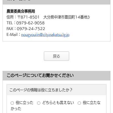
環境・衛生
生涯学習・スポーツ・人権
都市整備
手当・助成
健康・医療
観光なび
スポットを探す
市政情報
中国語（繁体字）
韓国語（한국어）
農業委員会事務局
選挙
外国人の方向け情報
住所：
〒871-8501 大分県中津市豊田町14番地3
相談・支援・情報
計画・施策
遊ぶ・体験する
グルメ・食べる
中津市について
市役所の紹介
TEL：
0979-62-9058
組織案内
買う・おみやげ
四季のイベント・祭り
FAX：
0979-24-7522
地方創生・地域活性化
広報・広聴
E-Mail：
nougyouiin@city.nakatsu.lg.jp
移住・定住
行政・計画
戻る
このページについてお聞かせください