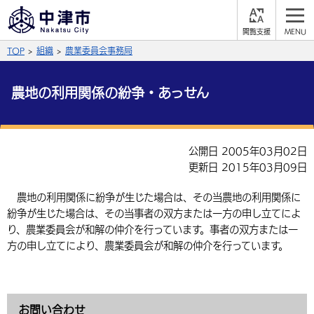
閲
M
覧
E
サイト内検索
文字の大きさ
TOP
組織
農業委員会事務局
支
N
援
U
拡大
標準
縮小
農地の利用関係の紛争・あっせん
背景色
公式SNS
黒
青
白
Facebook
X (Twitter)
YouTube
公開日 2005年03月02日
更新日 2015年03月09日
やさしい日本語
総合メニュー
農地の利用関係に紛争が生じた場合は、その当農地の利用関係に
ふりがなをつける
くらしの情報
紛争が生じた場合は、その当事者の双方または一方の申し立てによ
り、農業委員会が和解の仲介を行っています。事者の双方または一
届出・登録・証明
保険・年金
事業者の方へ
方の申し立てにより、農業委員会が和解の仲介を行っています。
よみあげる
福祉・介護
健康・予防
入札・契約
産業・雇用
子育て・教育
言語を選択
税金
住宅・インフラ
農林水産業
税金
施設情報
子どもを預ける
観光・移住
英語（English）
中国語（簡体字）
お問い合わせ