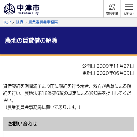
閲
M
覧
E
サイト内検索
文字の大きさ
TOP
組織
農業委員会事務局
支
N
援
U
拡大
標準
縮小
農地の賃貸借の解除
背景色
公式SNS
黒
青
白
Facebook
X (Twitter)
YouTube
公開日 2009年11月27日
更新日 2020年06月09日
やさしい日本語
総合メニュー
貸借契約を期間満了より前に解約を行う場合、双方が合意による解
ふりがなをつける
くらしの情報
約を行い、農地法第18条第6項の規定による通知書を提出してくだ
さい。
届出・登録・証明
保険・年金
事業者の方へ
（農業委員会事務局に置いてあります。）
よみあげる
福祉・介護
健康・予防
入札・契約
産業・雇用
子育て・教育
お問い合わせ
言語を選択
税金
住宅・インフラ
農林水産業
税金
施設情報
子どもを預ける
観光・移住
英語（English）
中国語（簡体字）