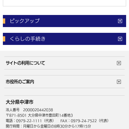
ピックアップ
電子申請
窓口の
混雑状況
くらしの手続き
体育施設
予約状況
ご意見・ご要望
妊娠・出産
子育て・教育
市役所で働く
公共交通時刻表
サイトの利用について
成人・仕事
結婚・離婚
ごみカレンダー
施設マップ
住まい・引越
ごみ・環境
このサイトについて
個人情報の取扱い
市役所のご案内
健康・医療
障がい・福祉
ウェブアクセシビリティ
リンク・著作権
庁舎地図
組織案内
サイトマップ
大分県中津市
高齢・介護
死亡・相続
中津市へのアクセス
法人番号 2000020442038
〒871-8501 大分県中津市豊田町14番地3
電話：0979-22-1111（代表）
FAX：0979-24-7522（代表）
開庁時間：月曜日から金曜日の8時30分から17時15分