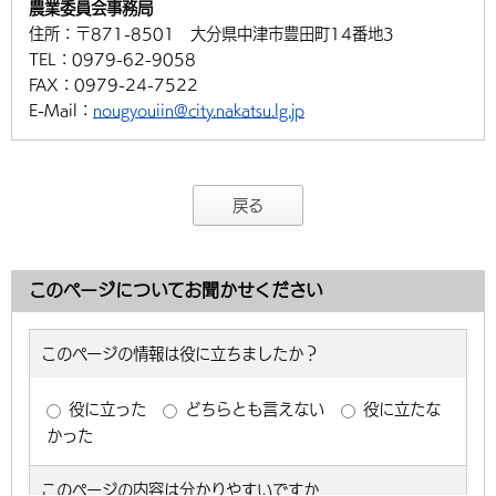
農業委員会事務局
環境・衛生
生涯学習・スポーツ・人権
都市整備
手当・助成
健康・医療
観光なび
スポットを探す
住所：
〒871-8501 大分県中津市豊田町14番地3
市政情報
中国語（繁体字）
韓国語（한국어）
TEL：
0979-62-9058
選挙
外国人の方向け情報
相談・支援・情報
計画・施策
遊ぶ・体験する
グルメ・食べる
中津市について
市役所の紹介
FAX：
0979-24-7522
組織案内
E-Mail：
nougyouiin@city.nakatsu.lg.jp
買う・おみやげ
四季のイベント・祭り
地方創生・地域活性化
広報・広聴
移住・定住
行政・計画
戻る
このページについてお聞かせください