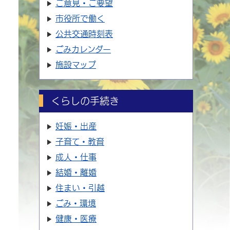
ご意見・ご要望
市役所で働く
公共交通時刻表
ごみカレンダー
施設マップ
くらしの手続き
妊娠・出産
子育て・教育
成人・仕事
結婚・離婚
住まい・引越
ごみ・環境
健康・医療