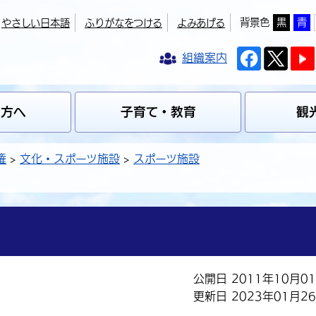
背景色
黒
青
やさしい日本語
ふりがなをつける
よみあげる
組織案内
の方へ
子育て・教育
観
権
文化・スポーツ施設
スポーツ施設
公開日 2011年10月0
更新日 2023年01月2