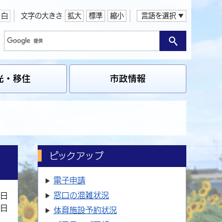
白
文字の大きさ
拡大
標準
縮小
言語を選択
光・移住
市政情報
ピックアップ
電子申請
窓口の
混雑状況
1日
6日
体育施設
予約状況