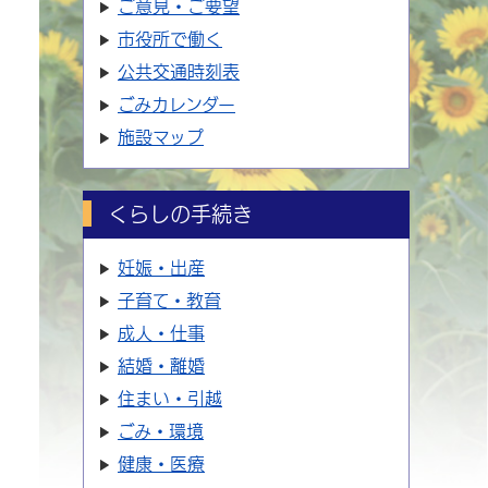
ご意見・ご要望
市役所で働く
公共交通時刻表
ごみカレンダー
施設マップ
くらしの手続き
妊娠・出産
子育て・教育
成人・仕事
結婚・離婚
住まい・引越
ごみ・環境
健康・医療