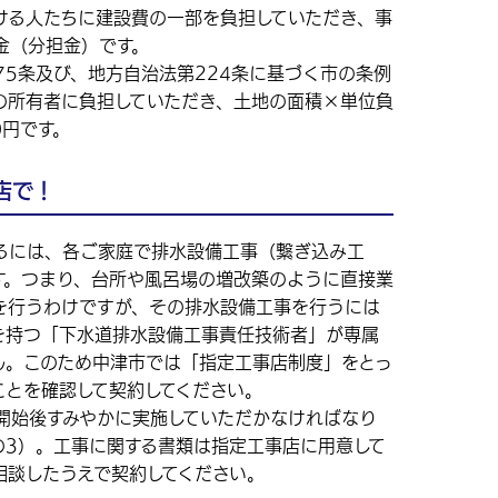
る人たちに建設費の一部を負担していただき、事
金（分担金）です。
5条及び、地方自治法第224条に基づく市の条例
の所有者に負担していただき、土地の面積×単位負
0円です。
店で！
には、各ご家庭で排水設備工事（繋ぎ込み工
す。つまり、台所や風呂場の増改築のように直接業
を行うわけですが、その排水設備工事を行うには
を持つ「下水道排水設備工事責任技術者」が専属
ん。このため中津市では「指定工事店制度」をとっ
ことを確認して契約してください。
始後すみやかに実施していただかなければなり
の3）。工事に関する書類は指定工事店に用意して
相談したうえで契約してください。