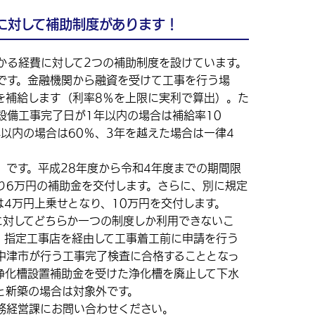
に対して補助制度があります！
る経費に対して2つの補助制度を設けています。
です。金融機関から融資を受けて工事を行う場
を補給します（利率8％を上限に実利で算出）。た
設備工事完了日が1年以内の場合は補給率10
年以内の場合は60％、3年を越えた場合は一律4
です。平成28年度から令和4年度までの期間限
り6万円の補助金を交付します。さらに、別に規定
4万円上乗せとなり、10万円を交付します。
対してどちらか一つの制度しか利用できないこ
、指定工事店を経由して工事着工前に申請を行う
中津市が行う工事完了検査に合格することとなっ
浄化槽設置補助金を受けた浄化槽を廃止して下水
と新築の場合は対象外です。
務経営課にお問い合わせください。