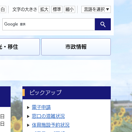
白
文字の大きさ
拡大
標準
縮小
言語を選択
光・移住
市政情報
ピックアップ
電子申請
窓口の
混雑状況
1日
7日
体育施設
予約状況