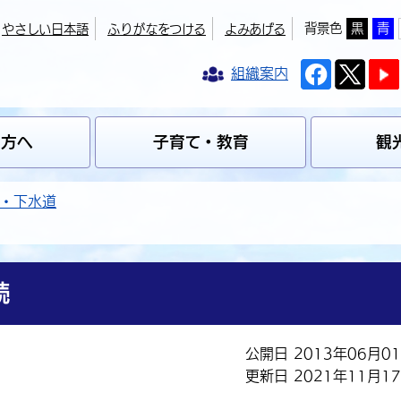
背景色
黒
青
やさしい日本語
ふりがなをつける
よみあげる
組織案内
の方へ
子育て・教育
観
・下水道
続
公開日 2013年06月0
更新日 2021年11月1