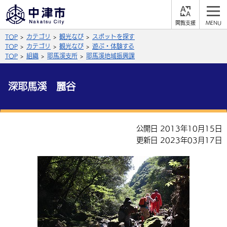
閲
M
覧
E
サイト内検索
文字の大きさ
TOP
カテゴリ
観光なび
スポットを探す
支
N
援
U
TOP
カテゴリ
観光なび
遊ぶ・体験する
拡大
標準
縮小
TOP
組織
耶馬溪支所
耶馬溪地域振興課
背景色
公式SNS
深耶馬溪 麗谷
黒
青
白
Facebook
X (Twitter)
YouTube
やさしい日本語
公開日 2013年10月15日
総合メニュー
更新日 2023年03月17日
ふりがなをつける
くらしの情報
届出・登録・証明
保険・年金
事業者の方へ
よみあげる
福祉・介護
健康・予防
入札・契約
産業・雇用
子育て・教育
言語を選択
税金
住宅・インフラ
農林水産業
税金
施設情報
子どもを預ける
観光・移住
英語（English）
中国語（簡体字）