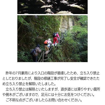
環境・衛生
生涯学習・スポーツ・人権
都市整備
手当・助成
健康・医療
観光なび
スポットを探す
市政情報
中国語（繁体字）
韓国語（한국어）
選挙
外国人の方向け情報
相談・支援・情報
計画・施策
遊ぶ・体験する
グルメ・食べる
中津市について
市役所の紹介
組織案内
買う・おみやげ
四季のイベント・祭り
地方創生・地域活性化
広報・広聴
移住・定住
行政・計画
昨年の7月豪雨により入口の階段が損壊したため、立ち入り禁止
としておりましたが、階段の修繕工事が完了し安全が確認できたた
め立ち入り禁止を解除いたしました。
立ち入り禁止は解除といたしますが、遊歩道には滑りやすい箇所
や倒木がございますので、足元には十分にお気をつけください。
ご不明な点がございましたらお問い合わせください。