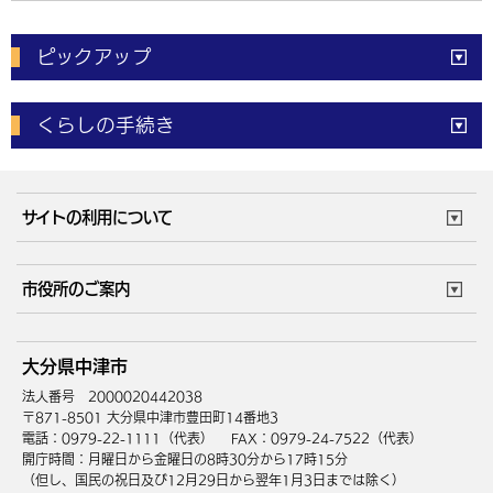
ピックアップ
電子申請
窓口の
混雑状況
くらしの手続き
体育施設
予約状況
ご意見・ご要望
妊娠・出産
子育て・教育
市役所で働く
公共交通時刻表
サイトの利用について
成人・仕事
結婚・離婚
ごみカレンダー
施設マップ
住まい・引越
ごみ・環境
このサイトについて
個人情報の取扱い
市役所のご案内
健康・医療
障がい・福祉
ウェブアクセシビリティ
リンク・著作権
庁舎地図
組織案内
サイトマップ
大分県中津市
高齢・介護
死亡・相続
中津市へのアクセス
法人番号 2000020442038
〒871-8501 大分県中津市豊田町14番地3
電話：0979-22-1111（代表）
FAX：0979-24-7522（代表）
開庁時間：月曜日から金曜日の8時30分から17時15分
（但し、国民の祝日及び12月29日から翌年1月3日までは除く）