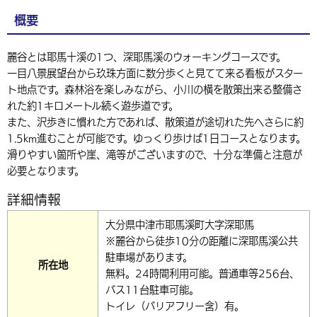
概要
麗谷とは耶馬十溪の1つ、深耶馬溪のウォーキングコースです。
一目八景展望台から玖珠方面に数分歩くと見てて来る看板がスター
ト地点です。森林浴を楽しみながら、小川の横を散策出来る整備さ
れた約1キロメートル続く遊歩道です。
また、沢歩きに慣れた方であれば、散策道が途切れた先へさらに約
1.5km進むことが可能です。ゆっくり歩けば1日コースとなります。
滑りやすい箇所や崖、滝等がございますので、十分な準備と注意が
必要となります。
詳細情報
大分県中津市耶馬溪町大字深耶馬
※麗谷から徒歩10分の距離に深耶馬溪公共
駐車場があります。
所在地
無料。24時間利用可能。普通車等256台、
バス11台駐車可能。
トイレ（バリアフリー含）有。