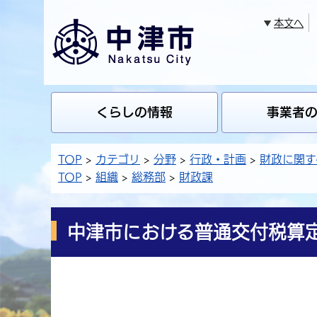
本文へ
くらしの情報
事業者
TOP
カテゴリ
分野
行政・計画
財政に関す
TOP
組織
総務部
財政課
中津市における普通交付税算