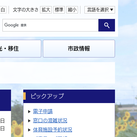
白
文字の大きさ
拡大
標準
縮小
言語を選択
光・移住
市政情報
ピックアップ
電子申請
窓口の
混雑状況
7日
8日
体育施設
予約状況