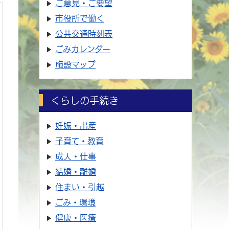
ご意見・ご要望
市役所で働く
公共交通時刻表
ごみカレンダー
施設マップ
くらしの手続き
妊娠・出産
子育て・教育
成人・仕事
結婚・離婚
住まい・引越
ごみ・環境
健康・医療