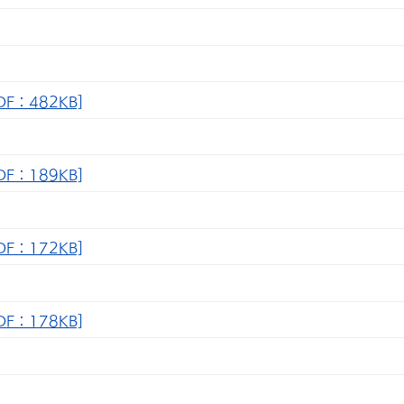
：482KB]
：189KB]
：172KB]
：178KB]