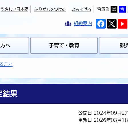
背景色
黒
青
やさしい日本語
ふりがなをつける
よみあげる
組織案内
の方へ
子育て・教育
観
ること
定結果
公開日 2024年09月2
更新日 2026年03月1