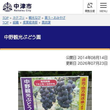
閲
M
覧
E
サイト内検索
文字の大きさ
TOP
カテゴリ
観光なび
買う・おみやげ
支
N
援
U
TOP
組織
産業経済部
農政課
拡大
標準
縮小
中野観光ぶどう園
背景色
公式SNS
黒
青
白
Facebook
X (Twitter)
YouTube
公開日 2014年08月14日
やさしい日本語
更新日 2026年07月23日
総合メニュー
ふりがなをつける
くらしの情報
届出・登録・証明
保険・年金
事業者の方へ
よみあげる
福祉・介護
健康・予防
入札・契約
産業・雇用
子育て・教育
言語を選択
税金
住宅・インフラ
農林水産業
税金
施設情報
子どもを預ける
観光・移住
英語（English）
中国語（簡体字）