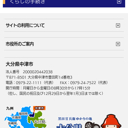
くらしの手続き
体育施設
予約状況
ご意見・ご要望
妊娠・出産
子育て・教育
市役所で働く
公共交通時刻表
サイトの利用について
成人・仕事
結婚・離婚
ごみカレンダー
施設マップ
住まい・引越
ごみ・環境
このサイトについて
個人情報の取扱い
市役所のご案内
健康・医療
障がい・福祉
ウェブアクセシビリティ
リンク・著作権
庁舎地図
組織案内
サイトマップ
大分県中津市
高齢・介護
死亡・相続
中津市へのアクセス
法人番号 2000020442038
〒871-8501 大分県中津市豊田町14番地3
電話：0979-22-1111（代表）
FAX：0979-24-7522（代表）
開庁時間：月曜日から金曜日の8時30分から17時15分
（但し、国民の祝日及び12月29日から翌年1月3日までは除く）