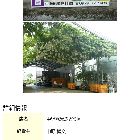
環境・衛生
生涯学習・スポーツ・人権
都市整備
手当・助成
健康・医療
観光なび
スポットを探す
市政情報
中国語（繁体字）
韓国語（한국어）
選挙
外国人の方向け情報
相談・支援・情報
計画・施策
遊ぶ・体験する
グルメ・食べる
中津市について
市役所の紹介
組織案内
買う・おみやげ
四季のイベント・祭り
地方創生・地域活性化
広報・広聴
移住・定住
行政・計画
詳細情報
店名
中野観光ぶどう園
経営主
中野 博文