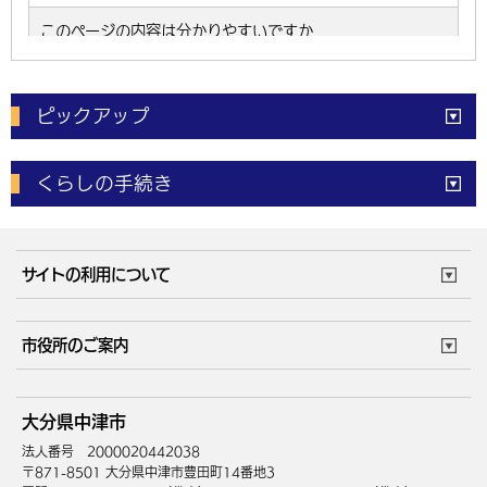
ピックアップ
電子申請
窓口の
混雑状況
くらしの手続き
体育施設
予約状況
ご意見・ご要望
妊娠・出産
子育て・教育
市役所で働く
公共交通時刻表
サイトの利用について
成人・仕事
結婚・離婚
ごみカレンダー
施設マップ
住まい・引越
ごみ・環境
このサイトについて
個人情報の取扱い
市役所のご案内
健康・医療
障がい・福祉
ウェブアクセシビリティ
リンク・著作権
庁舎地図
組織案内
サイトマップ
大分県中津市
高齢・介護
死亡・相続
中津市へのアクセス
法人番号 2000020442038
〒871-8501 大分県中津市豊田町14番地3