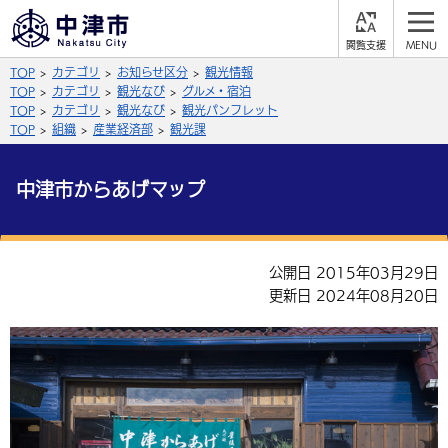
閲
M
覧
E
サイト内検索
文字の大きさ
TOP
カテゴリ
お知らせ区分
観光情報
支
N
援
U
TOP
カテゴリ
観光なび
グルメ・宿泊
拡大
標準
縮小
TOP
カテゴリ
観光なび
観光パンフレット
TOP
組織
産業経済部
観光課
背景色
公式SNS
中津市からあげマップ
黒
青
白
Facebook
X (Twitter)
YouTube
やさしい日本語
総合メニュー
公開日 2015年03月29日
更新日 2024年08月20日
ふりがなをつける
くらしの情報
届出・登録・証明
保険・年金
事業者の方へ
よみあげる
福祉・介護
健康・予防
入札・契約
産業・雇用
子育て・教育
言語を選択
税金
住宅・インフラ
農林水産業
税金
施設情報
子どもを預ける
観光・移住
英語（English）
中国語（簡体字）