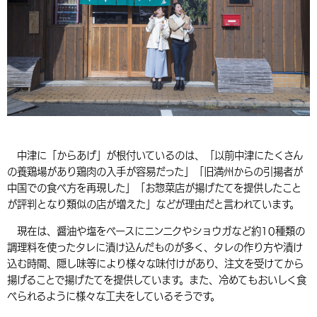
環境・衛生
生涯学習・スポーツ・人権
都市整備
手当・助成
健康・医療
観光なび
スポットを探す
市政情報
中国語（繁体字）
韓国語（한국어）
選挙
外国人の方向け情報
相談・支援・情報
計画・施策
遊ぶ・体験する
グルメ・食べる
中津市について
市役所の紹介
組織案内
買う・おみやげ
四季のイベント・祭り
地方創生・地域活性化
広報・広聴
移住・定住
行政・計画
中津に「からあげ」が根付いているのは、「以前中津にたくさん
の養鶏場があり鶏肉の入手が容易だった」「旧満州からの引揚者が
中国での食べ方を再現した」「お惣菜店が揚げたてを提供したこと
が評判となり類似の店が増えた」などが理由だと言われています。
現在は、醤油や塩をベースにニンニクやショウガなど約10種類の
調理料を使ったタレに漬け込んだものが多く、タレの作り方や漬け
込む時間、隠し味等により様々な味付けがあり、注文を受けてから
揚げることで揚げたてを提供しています。また、冷めてもおいしく食
べられるように様々な工夫をしているそうです。