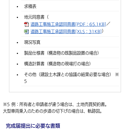
求積表
地元同意書（
／
道路工事施工承認同意書[PDF：65.1KB]
）
道路工事施工承認同意書[XLS：31KB]
現況写真
製品仕様書（構造物の既製品設置の場合）
構造計算書（構造物の現場打の場合）
その他（建設土木課との協議の結果必要な場合） ※
5
※5 例：所有者と申請者が違う場合は、土地売買契約書。
大型車両乗入のための歩道の切下げの場合は、軌跡図。
完成届提出に必要な書類