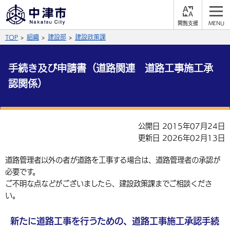
閲
M
覧
E
サイト内検索
文字の大きさ
TOP
組織
建設部
建設政策課
支
N
援
U
拡大
標準
縮小
手続き及び申請書（道路関連 道路工事施工承
背景色
認関係）
公式SNS
黒
青
白
Facebook
X (Twitter)
YouTube
やさしい日本語
公開日 2015年07月24日
総合メニュー
更新日 2026年02月13日
ふりがなをつける
くらしの情報
道路管理者以外の者が道路を工事する場合は、道路管理者の承認が
必要です。
届出・登録・証明
保険・年金
事業者の方へ
よみあげる
ご不明な点などがございましたら、建設政策課までご相談くださ
い。
福祉・介護
健康・予防
入札・契約
産業・雇用
子育て・教育
言語を選択
税金
住宅・インフラ
新たに道路工事を行うための、道路工事施工承認手続
農林水産業
税金
施設情報
子どもを預ける
観光・移住
英語（English）
中国語（簡体字）