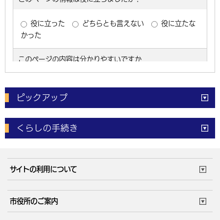
ピックアップ
電子申請
窓口の
混雑状況
くらしの手続き
体育施設
予約状況
ご意見・ご要望
妊娠・出産
子育て・教育
市役所で働く
公共交通時刻表
サイトの利用について
成人・仕事
結婚・離婚
ごみカレンダー
施設マップ
住まい・引越
ごみ・環境
このサイトについて
個人情報の取扱い
市役所のご案内
健康・医療
障がい・福祉
ウェブアクセシビリティ
リンク・著作権