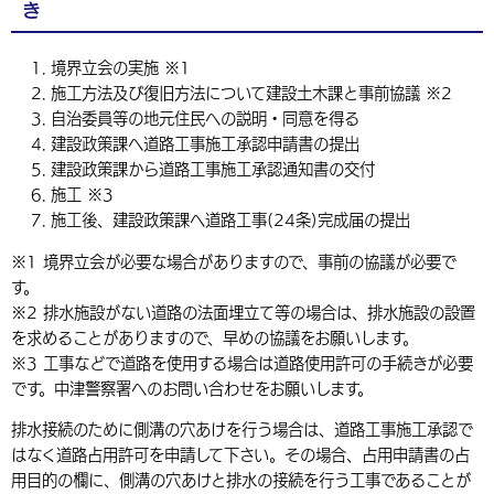
き
環境・衛生
生涯学習・スポーツ・人権
都市整備
手当・助成
健康・医療
観光なび
スポットを探す
市政情報
中国語（繁体字）
韓国語（한국어）
境界立会の実施 ※1
選挙
外国人の方向け情報
相談・支援・情報
計画・施策
遊ぶ・体験する
グルメ・食べる
中津市について
市役所の紹介
施工方法及び復旧方法について建設土木課と事前協議 ※2
組織案内
自治委員等の地元住民への説明・同意を得る
買う・おみやげ
四季のイベント・祭り
地方創生・地域活性化
広報・広聴
建設政策課へ道路工事施工承認申請書の提出
建設政策課から道路工事施工承認通知書の交付
移住・定住
行政・計画
施工 ※3
施工後、建設政策課へ道路工事(24条)完成届の提出
※1 境界立会が必要な場合がありますので、事前の協議が必要で
す。
※2 排水施設がない道路の法面埋立て等の場合は、排水施設の設置
を求めることがありますので、早めの協議をお願いします。
※3 工事などで道路を使用する場合は道路使用許可の手続きが必要
です。中津警察署へのお問い合わせをお願いします。
排水接続のために側溝の穴あけを行う場合は、道路工事施工承認で
はなく道路占用許可を申請して下さい。その場合、占用申請書の占
用目的の欄に、側溝の穴あけと排水の接続を行う工事であることが