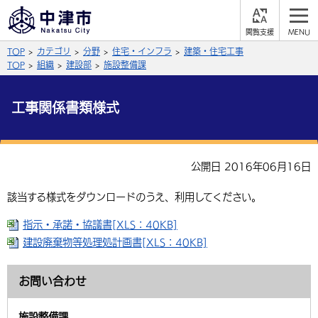
閲
M
覧
E
サイト内検索
文字の大きさ
TOP
カテゴリ
分野
住宅・インフラ
建築・住宅工事
支
N
援
U
TOP
組織
建設部
施設整備課
拡大
標準
縮小
工事関係書類様式
背景色
公式SNS
黒
青
白
Facebook
X (Twitter)
YouTube
公開日 2016年06月16日
やさしい日本語
総合メニュー
該当する様式をダウンロードのうえ、利用してください。
ふりがなをつける
くらしの情報
指示・承諾・協議書[XLS：40KB]
建設廃棄物等処理処計画書[XLS：40KB]
届出・登録・証明
保険・年金
事業者の方へ
よみあげる
福祉・介護
健康・予防
入札・契約
産業・雇用
子育て・教育
お問い合わせ
言語を選択
税金
住宅・インフラ
農林水産業
税金
施設情報
子どもを預ける
観光・移住
英語（English）
中国語（簡体字）
施設整備課