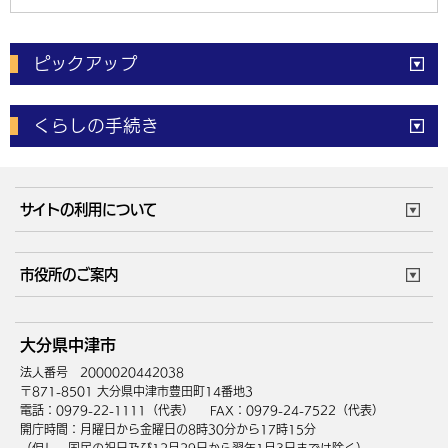
ピックアップ
電子申請
窓口の
混雑状況
くらしの手続き
体育施設
予約状況
ご意見・ご要望
妊娠・出産
子育て・教育
市役所で働く
公共交通時刻表
サイトの利用について
成人・仕事
結婚・離婚
ごみカレンダー
施設マップ
住まい・引越
ごみ・環境
このサイトについて
個人情報の取扱い
市役所のご案内
健康・医療
障がい・福祉
ウェブアクセシビリティ
リンク・著作権
庁舎地図
組織案内
サイトマップ
大分県中津市
高齢・介護
死亡・相続
中津市へのアクセス
法人番号 2000020442038
〒871-8501 大分県中津市豊田町14番地3
電話：0979-22-1111（代表）
FAX：0979-24-7522（代表）
開庁時間：月曜日から金曜日の8時30分から17時15分
（但し、国民の祝日及び12月29日から翌年1月3日までは除く）