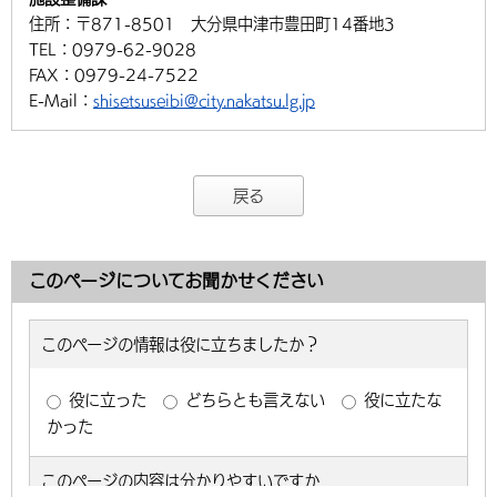
住所：
〒871-8501 大分県中津市豊田町14番地3
環境・衛生
生涯学習・スポーツ・人権
都市整備
手当・助成
健康・医療
観光なび
スポットを探す
市政情報
中国語（繁体字）
韓国語（한국어）
TEL：
0979-62-9028
選挙
外国人の方向け情報
FAX：
0979-24-7522
相談・支援・情報
計画・施策
遊ぶ・体験する
グルメ・食べる
中津市について
市役所の紹介
E-Mail：
shisetsuseibi@city.nakatsu.lg.jp
組織案内
買う・おみやげ
四季のイベント・祭り
地方創生・地域活性化
広報・広聴
移住・定住
行政・計画
戻る
このページについてお聞かせください