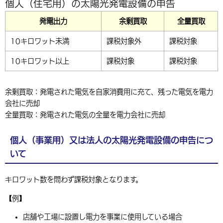
個人（住宅用）の太陽光発電設備の申告
環境・衛生
生涯学習・スポーツ・人権
都市整備
手当・助成
健康・医療
観光なび
スポットを探す
市政情報
中国語（繁体字）
韓国語（한국어）
発電出力
余剰買取
全量買取
選挙
外国人の方向け情報
相談・支援・情報
計画・施策
遊ぶ・体験する
グルメ・食べる
中津市について
市役所の紹介
10キロワット未満
課税対象外
課税対象
組織案内
買う・おみやげ
四季のイベント・祭り
地方創生・地域活性化
広報・広聴
10キロワット以上
課税対象
課税対象
移住・定住
行政・計画
余剰買取：発電された電気を自家消費用に充て、残った電気を電力
会社に売却
全量買取：発電された電気の全量を電力会社に売却
個人（事業用）又は法人の太陽光発電設備の申告につ
いて
キロワット数を問わず課税対象となります。
【例】
店舗や工場に設置し電力を事業に使用している場合