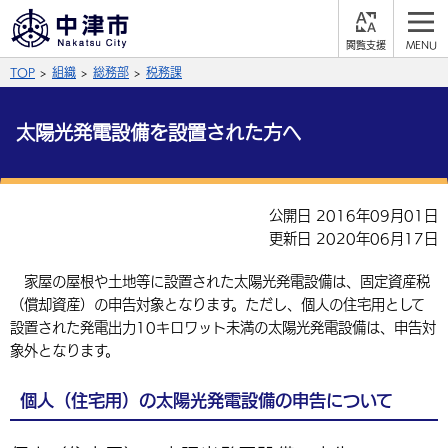
閲
M
覧
E
サイト内検索
文字の大きさ
TOP
組織
総務部
税務課
支
N
援
U
拡大
標準
縮小
太陽光発電設備を設置された方へ
背景色
公式SNS
黒
青
白
Facebook
X (Twitter)
YouTube
公開日 2016年09月01日
更新日 2020年06月17日
やさしい日本語
総合メニュー
家屋の屋根や土地等に設置された太陽光発電設備は、固定資産税
ふりがなをつける
くらしの情報
（償却資産）の申告対象となります。ただし、個人の住宅用として
設置された発電出力10キロワット未満の太陽光発電設備は、申告対
届出・登録・証明
保険・年金
事業者の方へ
象外となります。
よみあげる
福祉・介護
健康・予防
入札・契約
産業・雇用
子育て・教育
個人（住宅用）の太陽光発電設備の申告について
言語を選択
税金
住宅・インフラ
農林水産業
税金
施設情報
子どもを預ける
観光・移住
英語（English）
中国語（簡体字）