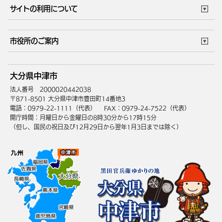
市役所で働く
公共交通時刻表
サイトの利用について
成人・仕事
結婚・離婚
ごみカレンダー
施設マップ
住まい・引越
ごみ・環境
このサイトについて
個人情報の取扱い
市役所のご案内
健康・医療
障がい・福祉
ウェブアクセシビリティ
リンク・著作権
庁舎地図
組織案内
サイトマップ
大分県中津市
高齢・介護
死亡・相続
中津市へのアクセス
法人番号 2000020442038
〒871-8501 大分県中津市豊田町14番地3
電話：0979-22-1111（代表）
FAX：0979-24-7522（代表）
開庁時間：月曜日から金曜日の8時30分から17時15分
（但し、国民の祝日及び12月29日から翌年1月3日までは除く）