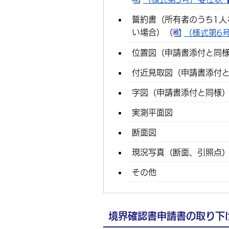
誓約書（所有者のうち1人
い場合）（
（様式第6号
位置図（申請書添付と同
付近見取図（申請書添付
字図（申請書添付と同様
実測平面図
断面図
現況写真（断面、引照点
その他
境界確認書申請書の取り下