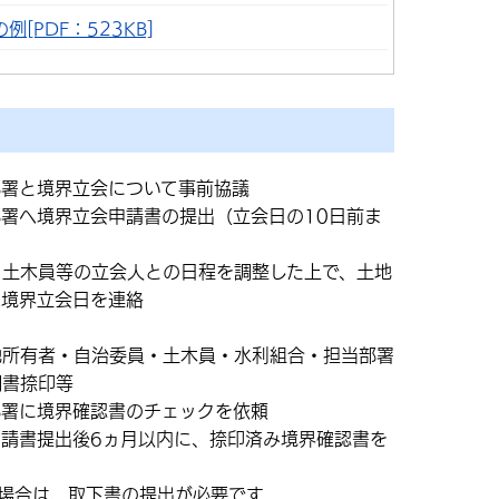
[PDF：523KB]
部署と境界立会について事前協議
署へ境界立会申請書の提出（立会日の10日前ま
、土木員等の立会人との日程を調整した上で、土地
へ境界立会日を連絡
地所有者・自治委員・土木員・水利組合・担当部署
調書捺印等
部署に境界確認書のチェックを依頼
請書提出後6ヵ月以内に、捺印済み境界確認書を
場合は、取下書の提出が必要です