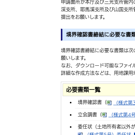
申請箇所が本庁及び三光支所管内
渓支所、耶馬溪支所及び山国支所
提出をお願いします。
境界確認書締結に必要な書
境界確認書締結に必要な書類は次
願いします。
なお、ダウンロード可能なファイ
詳細な作成方法などは、用地課用
必要書類一覧
境界確認書（
（様式第3
立会調書（
（様式第4号
委任状（土地所有者以外
（様式第5号）委任状【境