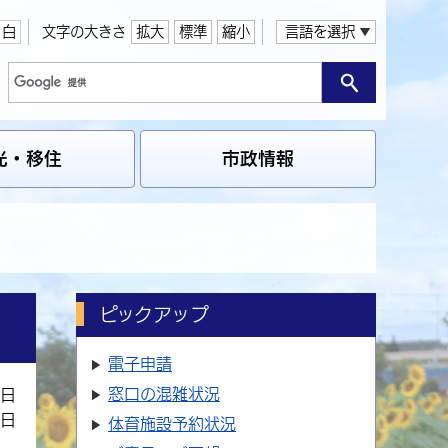
白
文字の大きさ
拡大
標準
縮小
言語を選択
光・移住
市政情報
ピックアップ
電子申請
窓口の
混雑状況
7日
6日
体育施設
予約状況