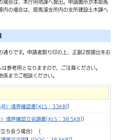
の場合は、本庁用地課へ提出。申請箇所が本耶馬
管内の場合は、耶馬溪支所内の支所建設土木課へ
類
の通りです。申請者割り印の上、正副2部提出をお
ルは参考用となりますので、ご注意ください。
地係までご相談ください。
）
号）境界確認書[XLS：33KB]
）
）境界確認立会調書[XLS：38.5KB]
が立ち会う場合）（
）
界立会用】[DOC：38.5KB]