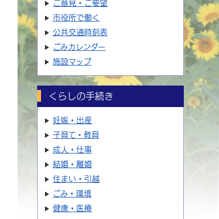
ご意見・ご要望
市役所で働く
公共交通時刻表
ごみカレンダー
施設マップ
くらしの手続き
妊娠・出産
子育て・教育
成人・仕事
結婚・離婚
住まい・引越
ごみ・環境
健康・医療