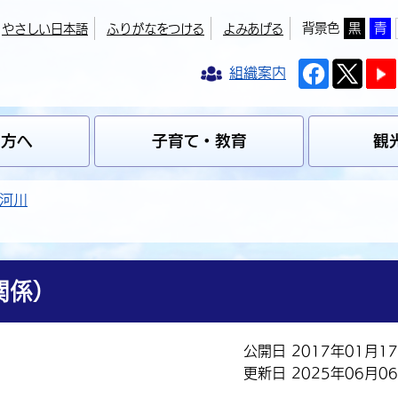
背景色
黒
青
やさしい日本語
ふりがなをつける
よみあげる
組織案内
の方へ
子育て・教育
観
河川
関係）
公開日 2017年01月1
更新日 2025年06月0