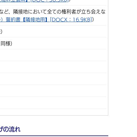
など、隣接地において全ての権利者が立ち会えな
）
）誓約書【隣接地用】[DOCX：16.9KB]
様）
と同様）
）
）
げの流れ