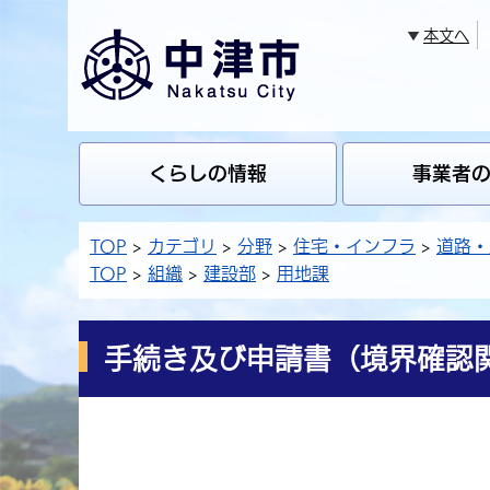
本文へ
くらしの情報
事業者
TOP
カテゴリ
分野
住宅・インフラ
道路・
TOP
組織
建設部
用地課
手続き及び申請書（境界確認