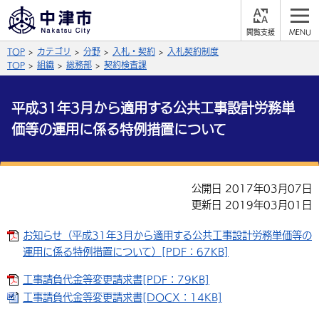
閲
M
覧
E
サイト内検索
文字の大きさ
TOP
カテゴリ
分野
入札・契約
入札契約制度
支
N
援
U
TOP
組織
総務部
契約検査課
拡大
標準
縮小
平成31年3月から適用する公共工事設計労務単
背景色
公式SNS
価等の運用に係る特例措置について
黒
青
白
Facebook
X (Twitter)
YouTube
やさしい日本語
総合メニュー
公開日 2017年03月07日
更新日 2019年03月01日
ふりがなをつける
くらしの情報
お知らせ（平成31年3月から適用する公共工事設計労務単価等の
届出・登録・証明
保険・年金
事業者の方へ
運用に係る特例措置について）[PDF：67KB]
よみあげる
福祉・介護
健康・予防
入札・契約
産業・雇用
子育て・教育
工事請負代金等変更請求書[PDF：79KB]
言語を選択
工事請負代金等変更請求書[DOCX：14KB]
税金
住宅・インフラ
農林水産業
税金
施設情報
子どもを預ける
観光・移住
英語（English）
中国語（簡体字）