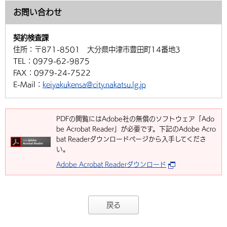
環境・衛生
生涯学習・スポーツ・人権
お問い合わせ
都市整備
手当・助成
健康・医療
観光なび
スポットを探す
市政情報
中国語（繁体字）
韓国語（한국어）
選挙
外国人の方向け情報
相談・支援・情報
計画・施策
遊ぶ・体験する
グルメ・食べる
中津市について
市役所の紹介
契約検査課
組織案内
住所：
〒871-8501 大分県中津市豊田町14番地3
買う・おみやげ
四季のイベント・祭り
地方創生・地域活性化
広報・広聴
TEL：
0979-62-9875
FAX：
0979-24-7522
移住・定住
行政・計画
E-Mail：
keiyakukensa@city.nakatsu.lg.jp
PDFの閲覧にはAdobe社の無償のソフトウェア「Ado
be Acrobat Reader」が必要です。下記のAdobe Acro
bat Readerダウンロードページから入手してくださ
い。
Adobe Acrobat Readerダウンロード
戻る