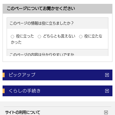
このページについてお聞かせください
ピックアップ
電子申請
窓口の
混雑状況
くらしの手続き
体育施設
予約状況
ご意見・ご要望
妊娠・出産
子育て・教育
市役所で働く
公共交通時刻表
サイトの利用について
成人・仕事
結婚・離婚