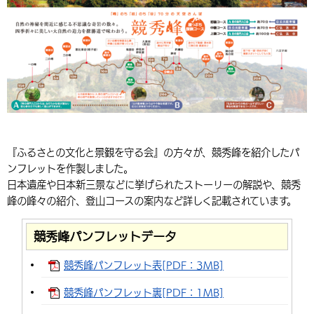
環境・衛生
生涯学習・スポーツ・人権
都市整備
手当・助成
健康・医療
観光なび
スポットを探す
市政情報
中国語（繁体字）
韓国語（한국어）
選挙
外国人の方向け情報
相談・支援・情報
計画・施策
遊ぶ・体験する
グルメ・食べる
中津市について
市役所の紹介
組織案内
買う・おみやげ
四季のイベント・祭り
地方創生・地域活性化
広報・広聴
移住・定住
行政・計画
『ふるさとの文化と景観を守る会』の方々が、競秀峰を紹介したパ
ンフレットを作製しました。
日本遺産や日本新三景などに挙げられたストーリーの解説や、競秀
峰の峰々の紹介、登山コースの案内など詳しく記載されています。
競秀峰パンフレットデータ
競秀峰パンフレット表[PDF：3MB]
競秀峰パンフレット裏[PDF：1MB]