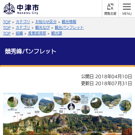
閲
M
覧
E
サイト内検索
文字の大きさ
TOP
カテゴリ
お知らせ区分
観光情報
支
N
援
U
TOP
カテゴリ
観光なび
観光パンフレット
拡大
標準
縮小
TOP
組織
産業経済部
観光課
背景色
公式SNS
競秀峰パンフレット
黒
青
白
Facebook
X (Twitter)
YouTube
やさしい日本語
公開日 2018年04月10日
総合メニュー
更新日 2018年07月31日
ふりがなをつける
くらしの情報
届出・登録・証明
保険・年金
事業者の方へ
よみあげる
福祉・介護
健康・予防
入札・契約
産業・雇用
子育て・教育
言語を選択
税金
住宅・インフラ
農林水産業
税金
施設情報
子どもを預ける
観光・移住
英語（English）
中国語（簡体字）