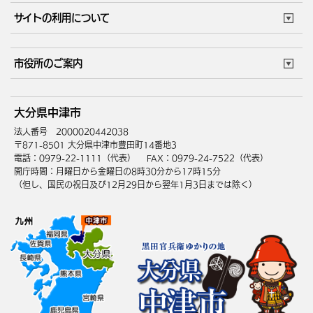
市役所で働く
公共交通時刻表
サイトの利用について
成人・仕事
結婚・離婚
ごみカレンダー
施設マップ
住まい・引越
ごみ・環境
このサイトについて
個人情報の取扱い
市役所のご案内
健康・医療
障がい・福祉
ウェブアクセシビリティ
リンク・著作権
庁舎地図
組織案内
サイトマップ
大分県中津市
高齢・介護
死亡・相続
中津市へのアクセス
法人番号 2000020442038
〒871-8501 大分県中津市豊田町14番地3
電話：0979-22-1111（代表）
FAX：0979-24-7522（代表）
開庁時間：月曜日から金曜日の8時30分から17時15分
（但し、国民の祝日及び12月29日から翌年1月3日までは除く）