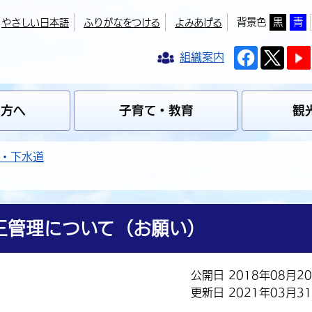
背景色
黒
青
やさしい日本語
ふりがなをつける
よみあげる
組織案内
の方へ
子育て・教育
観
・下水道
正管理について（お願い）
公開日 2018年08月2
更新日 2021年03月3