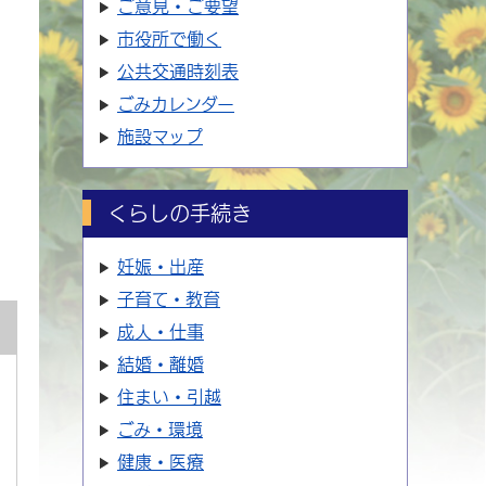
ご意見・ご要望
市役所で働く
公共交通時刻表
ごみカレンダー
施設マップ
くらしの手続き
妊娠・出産
子育て・教育
成人・仕事
結婚・離婚
住まい・引越
ごみ・環境
健康・医療