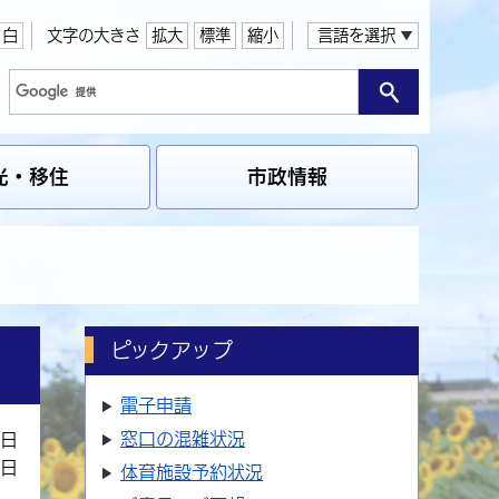
白
文字の大きさ
拡大
標準
縮小
言語を選択
光・移住
市政情報
ピックアップ
電子申請
窓口の
混雑状況
0日
1日
体育施設
予約状況