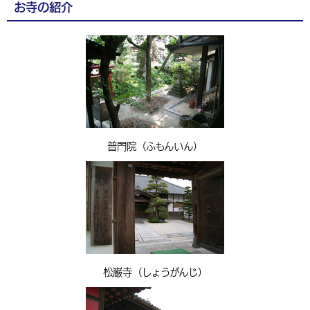
お寺の紹介
普門院（ふもんいん）
松巌寺（しょうがんじ）