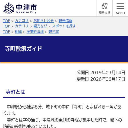
閲
M
覧
E
サイト内検索
文字の大きさ
TOP
カテゴリ
お知らせ区分
観光情報
支
N
援
U
TOP
カテゴリ
観光なび
スポットを探す
拡大
標準
縮小
TOP
組織
産業経済部
観光課
背景色
公式SNS
寺町散策ガイド
黒
青
白
Facebook
X (Twitter)
YouTube
やさしい日本語
公開日 2019年03月14日
総合メニュー
更新日 2026年06月17日
ふりがなをつける
くらしの情報
寺町とは
届出・登録・証明
保険・年金
事業者の方へ
よみあげる
中津駅から徒歩8分、城下町の中に「寺町」とよばれる一角があ
福祉・介護
健康・予防
入札・契約
産業・雇用
子育て・教育
ります。
言語を選択
寺町とは字の通り、中津城の東側の寺院が集中した町で、城下の
税金
住宅・インフラ
農林水産業
税金
施設情報
子どもを預ける
観光・移住
英語（English）
中国語（簡体字）
防衛の役割も兼ねていました。