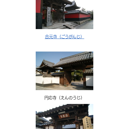
合元寺（ごうがんじ）
円応寺（えんのうじ）