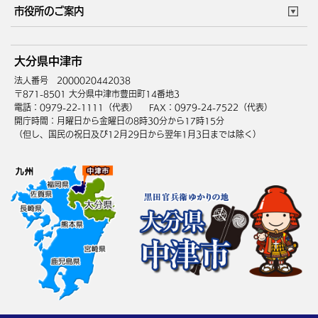
このサイトについて
個人情報の取扱い
市役所のご案内
健康・医療
障がい・福祉
ウェブアクセシビリティ
リンク・著作権
庁舎地図
組織案内
サイトマップ
大分県中津市
高齢・介護
死亡・相続
中津市へのアクセス
法人番号 2000020442038
〒871-8501 大分県中津市豊田町14番地3
電話：0979-22-1111（代表）
FAX：0979-24-7522（代表）
開庁時間：月曜日から金曜日の8時30分から17時15分
（但し、国民の祝日及び12月29日から翌年1月3日までは除く）