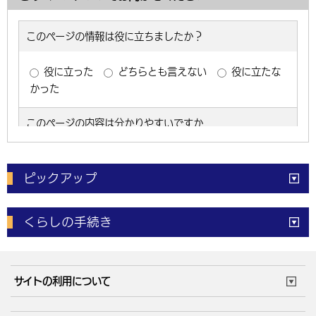
ピックアップ
電子申請
窓口の
混雑状況
くらしの手続き
体育施設
予約状況
ご意見・ご要望
妊娠・出産
子育て・教育
市役所で働く
公共交通時刻表
サイトの利用について
成人・仕事
結婚・離婚
ごみカレンダー
施設マップ
住まい・引越
ごみ・環境