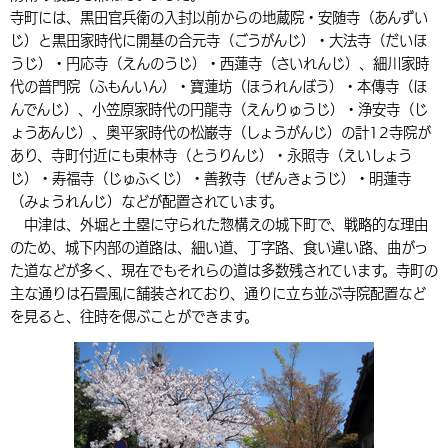
寺町には、黒田官兵衛の入封以前からの地蔵院・安随寺（あんずい
環境・衛生
生涯学習・スポーツ・人権
都市整備
手当・助成
健康・医療
観光なび
スポットを探す
市政情報
中国語（繁体字）
韓国語（한국어）
じ）と黒田家時代に開基の合元寺（ごうがんじ）・大法寺（だいほ
うじ）・円応寺（えんのうじ）・西蓮寺（さいれんじ）、細川家時
選挙
外国人の方向け情報
相談・支援・情報
計画・施策
遊ぶ・体験する
グルメ・食べる
中津市について
市役所の紹介
代の普門院（ふもんいん）・寶蓮坊（ほうれんぼう）・本傳寺（ほ
組織案内
んでんじ）、小笠原家時代の円龍寺（えんりゅうじ）・浄安寺（じ
買う・おみやげ
四季のイベント・祭り
地方創生・地域活性化
広報・広聴
ょうあんじ）、奥平家時代の松巌寺（しょうがんじ）の計12寺院が
あり、寺町付近にも東林寺（とうりんじ）・永照寺（えいしょう
移住・定住
行政・計画
じ）・寿福寺（じゅふくじ）・善教寺（ぜんきょうじ）・明蓮寺
（みょうれんじ）などが配置されています。
中津は、外堀と土塁に守られた惣構えの城下町で、戦略的な理由
のため、城下内部の道路は、細い道、丁字路、食い違い路、曲がっ
た道などが多く、現在でもそれらの道は多数残されています。寺町の
主な通りは石畳風に舗装されており、通りに立ち並ぶ寺院配置など
を見ると、往時を偲ぶことができます。