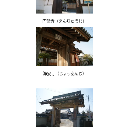
円龍寺（えんりゅうじ）
浄安寺（じょうあんじ）